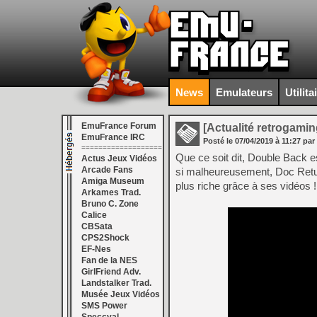
News
Emulateurs
Utilita
EmuFrance Forum
[Actualité retrogamin
EmuFrance IRC
Posté le
07/04/2019
à
11:27
par
===================
Que ce soit dit, Double Back es
Actus Jeux Vidéos
Arcade Fans
si malheureusement, Doc Retur
Amiga Museum
plus riche grâce à ses vidéos !
Arkames Trad.
Bruno C. Zone
Calice
CBSata
CPS2Shock
EF-Nes
Fan de la NES
GirlFriend Adv.
Landstalker Trad.
Musée Jeux Vidéos
SMS Power