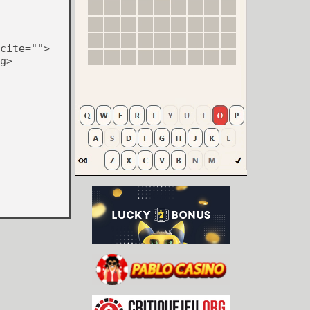
cite="">
g>