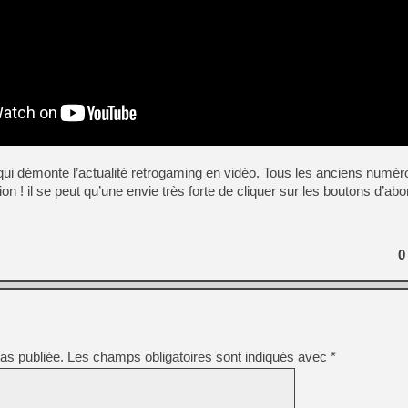
[LS] [PS5] Le WebKit Userl
[GK] Oubliez Crazy Taxi, S
[LS] [Switch] NSZ 5.0.0 es
[GK] No More Room in Hell 2
[GK] Un chatbot Atelier Ryz
qui démonte l’actualité retrogaming en vidéo. Tous les anciens numé
[GK] Mémoire cash - Splatte
tion ! il se peut qu’une envie très forte de cliquer sur les boutons d’a
[GK] Nvidia : le prix des 
[GK] Suikoden Star Leap : 
[Mo5] La mini borne d’arc
0
[GK] Pourquoi Marvel Tokon 
[GK] Test : Restory : Chill
as publiée.
Les champs obligatoires sont indiqués avec
*