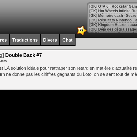
[GK] GTA 6 : Rockstar Games
[GK] Hot Wheels Infinite Rus
[GK] Mémoire cash - Secret 
[GK] Résultats Nintendo : 
[GK] Déjà des dégraissage
[Mo5] Brickboy cherche à r
ires
Traductions
Divers
Chat
[GK] Minecraft et ses « Gra
[GK] Beast of Reincarnation
g]
Double Back #7
[GK] Ubisoft : fin de parti
 Jets
[GK] Mémoire cash - Metroid
[GK] Dan Houser (GTA) défe
t LA solution idéale pour rattraper son retard en matière d’actualité r
[GK] Comment EA Sports FC
n ne donne pas les chiffres gagnants du Loto, on se sent tout de 
[GK] Crimson Moon : un Dark
[GK] Isle of Reveries : le j
[GK] Moonlighter 2 : The En
[GK] Capcom relance Monste
[Mo5] Deux inédits du Virtu
[GK] Le beat'em up The Walk
[GK] Endless Legend 2 : enf