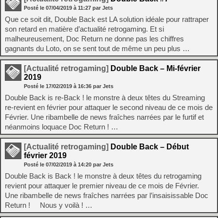
Posté le
07/04/2019
à
11:27
par Jets
Que ce soit dit, Double Back est LA solution idéale pour rattraper
son retard en matière d’actualité retrogaming. Et si
malheureusement, Doc Return ne donne pas les chiffres
gagnants du Loto, on se sent tout de même un peu plus …
[Actualité retrogaming]
Double Back – Mi-février
2019
Posté le
17/02/2019
à
16:36
par Jets
Double Back is re-Back ! le monstre à deux têtes du Streaming
re-revient en février pour attaquer le second niveau de ce mois de
Février. Une ribambelle de news fraîches narrées par le furtif et
néanmoins loquace Doc Return ! …
[Actualité retrogaming]
Double Back – Début
février 2019
Posté le
07/02/2019
à
14:20
par Jets
Double Back is Back ! le monstre à deux têtes du retrogaming
revient pour attaquer le premier niveau de ce mois de Février.
Une ribambelle de news fraîches narrées par l’insaisissable Doc
Return ! Nous y voilà ! …