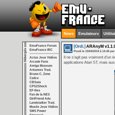
News
Emulateurs
Utilita
EmuFrance Forum
[Ordi.]
ARAnyM v1.1.
EmuFrance IRC
Posté le
15/04/2019
à
14:45
par
===================
Il ne s’agit pas vraiment d’un 
Actus Jeux Vidéos
Arcade Fans
applications Atari ST, mais a
Amiga Museum
Arkames Trad.
Bruno C. Zone
Calice
CBSata
CPS2Shock
EF-Nes
Fan de la NES
GirlFriend Adv.
Landstalker Trad.
Musée Jeux Vidéos
SMS Power