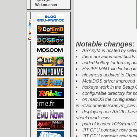
Speccyal
Wakoo-enter
Notable changes:
ARAnyM is hosted by GitH
there are automated build
added hotkey for turning aud
HostFS MiNT file locking 
nfosmesa updated to Open
MetaDOS driver improved
hotkeys work in the Setup G
configurable directory for 
on macOS the configuration f
in ~/Documents/Aranym_files (if
displaying non-ASCII charact
should work now
path of loaded TOS/EmuTOS
JIT CPU compiler now supp
JIT CPU compiler now suppo