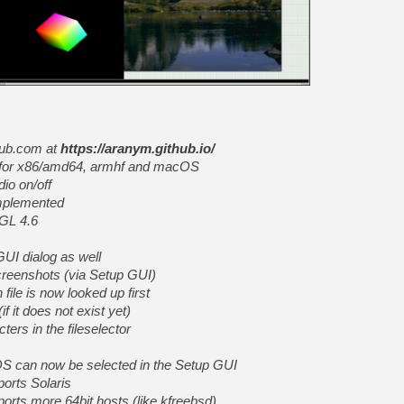
[Mo5] DOOM arrive en cart
[GK] Bethesda fête les 30 
[GK] Roblox : l'action en B
[GK] Agenda - GeForce NOW
[GK] Devolver Digital en a 
ub.com at
https://aranym.github.io/
s for x86/amd64, armhf and macOS
[LS] [PS5] ps5-y2jb-autolo
io on/off
[GK] Pourquoi Marvel Tokon 
implemented
[GK] Test : Restory : Chill
GL 4.6
[GK] GTA 6 : Rockstar Games
[GK] Hot Wheels Infinite Rus
[GK] Diddy Kong Racing, le 
UI dialog as well
[Mo5] Les jeux électroméca
screenshots (via Setup GUI)
[Mo5] Le Zombi d’Ubisoft s
ile is now looked up first
 it does not exist yet)
ers in the fileselector
 can now be selected in the Setup GUI
orts Solaris
rts more 64bit hosts (like kfreebsd)