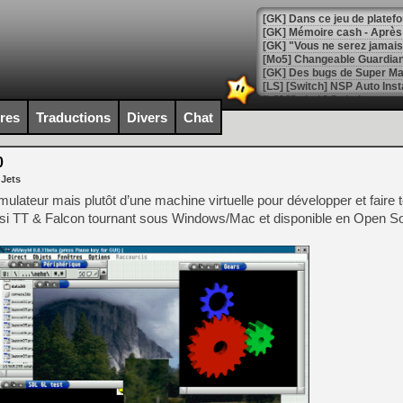
[GK] Dans ce jeu de platefo
[GK] Mémoire cash - Après 
[GK] "Vous ne serez jamais
[Mo5] Changeable Guardian 
[GK] Des bugs de Super Mar
[LS] [Switch] NSP Auto Inst
ires
Traductions
Divers
Chat
0
[GK] La saga horrifique Am
 Jets
émulateur mais plutôt d’une machine virtuelle pour développer et faire 
ussi TT & Falcon tournant sous Windows/Mac et disponible en Open S
[GK] Le portage de Super M
[Mo5] Le jeu de course fut
[GK] Guillermo del Toro ado
[LTF] Eté 2026 - Séquence 
[GK] Mistfall Hunter : déjà 
[GK] Wo Long 2 évolue avec
[GK] Crossfire : un TPS à 100
[LS] [PS5] Premiers signes 