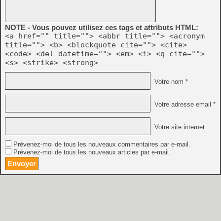
NOTE - Vous pouvez utilisez ces tags et attributs HTML:
<a href="" title=""> <abbr title=""> <acronym
title=""> <b> <blockquote cite=""> <cite>
<code> <del datetime=""> <em> <i> <q cite="">
<s> <strike> <strong>
Votre nom *
Votre adresse email *
Votre site internet
Prévenez-moi de tous les nouveaux commentaires par e-mail.
Prévenez-moi de tous les nouveaux articles par e-mail.