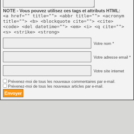
NOTE - Vous pouvez utilisez ces tags et attributs HTML:
<a href="" title=""> <abbr title=""> <acronym
title=""> <b> <blockquote cite=""> <cite>
<code> <del datetime=""> <em> <i> <q cite="">
<s> <strike> <strong>
Votre nom *
Votre adresse email *
Votre site internet
Prévenez-moi de tous les nouveaux commentaires par e-mail.
Prévenez-moi de tous les nouveaux articles par e-mail.