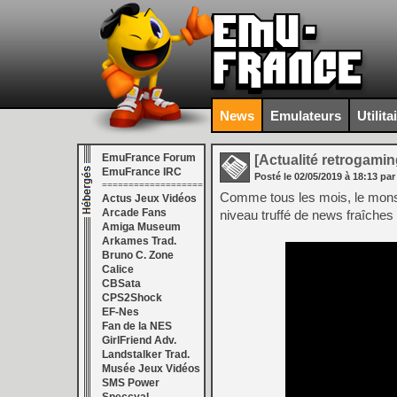
News
Emulateurs
Utilita
EmuFrance Forum
[Actualité retrogamin
EmuFrance IRC
Posté le
02/05/2019
à
18:13
par
===================
Comme tous les mois, le monstr
Actus Jeux Vidéos
Arcade Fans
niveau truffé de news fraîches 
Amiga Museum
Arkames Trad.
Bruno C. Zone
Calice
CBSata
CPS2Shock
EF-Nes
Fan de la NES
GirlFriend Adv.
Landstalker Trad.
Musée Jeux Vidéos
SMS Power