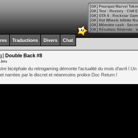
[GK] Pourquoi Marvel Tokon 
[GK] Test : Restory : Chill
[GK] GTA 6 : Rockstar Games
[GK] Hot Wheels Infinite Rus
[GK] Mémoire cash - Secret 
[GK] Résultats Nintendo : 
[GK] Déjà des dégraissage
ires
Traductions
Divers
Chat
[Mo5] Brickboy cherche à r
[GK] Minecraft et ses « Gra
g]
Double Back #8
 Jets
[GK] Beast of Reincarnation
[GK] Ubisoft : fin de parti
e bicéphale du retrogaming démonte l’actualité du mois d’avril ! Un
[GK] Mémoire cash - Metroid
et narrées par le discret et néanmoins prolixe Doc Return !
[GK] Dan Houser (GTA) défe
[GK] Comment EA Sports FC
[GK] Crimson Moon : un Dark
[GK] Isle of Reveries : le j
[GK] Moonlighter 2 : The En
[GK] Capcom relance Monste
[Mo5] Deux inédits du Virtu
[GK] Le beat'em up The Walk
[GK] Endless Legend 2 : enf