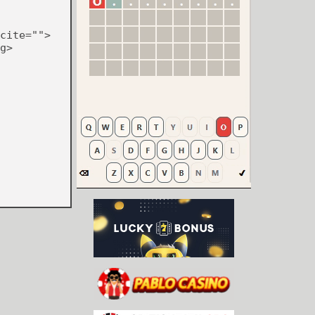
cite="">
g>