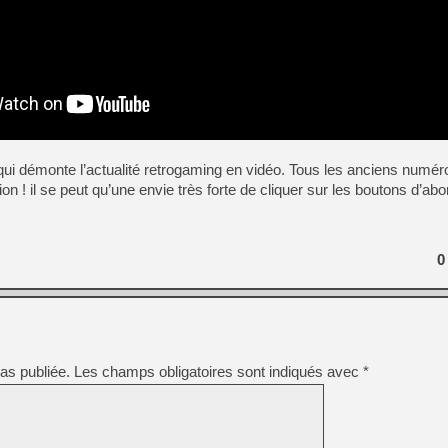
[LS] [PS5] Le WebKit Userl
[GK] Oubliez Crazy Taxi, S
[LS] [Switch] NSZ 5.0.0 es
qui démonte l’actualité retrogaming en vidéo. Tous les anciens numé
tion ! il se peut qu’une envie très forte de cliquer sur les boutons d’a
[GK] No More Room in Hell 2
[GK] Un chatbot Atelier Ryz
[GK] Mémoire cash - Splatte
[GK] Nvidia : le prix des 
0
[GK] Suikoden Star Leap : 
[Mo5] La mini borne d’arc
as publiée.
Les champs obligatoires sont indiqués avec
*