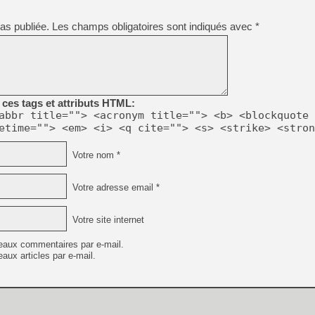
as publiée.
Les champs obligatoires sont indiqués avec
*
[Mo5] DOOM arrive en cart
[GK] Bethesda fête les 30 
[GK] Roblox : l'action en B
[GK] Agenda - GeForce NOW
[GK] Devolver Digital en a 
ces tags et attributs HTML:
abbr title=""> <acronym title=""> <b> <blockquote 
[LS] [PS5] ps5-y2jb-autolo
etime=""> <em> <i> <q cite=""> <s> <strike> <stron
[GK] Pourquoi Marvel Tokon 
[GK] Test : Restory : Chill
Votre nom *
[GK] GTA 6 : Rockstar Games
[GK] Hot Wheels Infinite Rus
[GK] Mémoire cash - Secret 
Votre adresse email *
[GK] Résultats Nintendo : 
[GK] Dans ce jeu de platefo
Votre site internet
eaux commentaires par e-mail.
aux articles par e-mail.