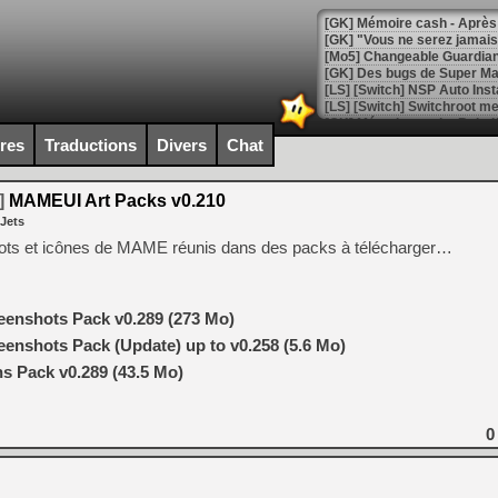
[GK] Mémoire cash - Après 
[GK] "Vous ne serez jamais
[Mo5] Changeable Guardian 
[GK] Des bugs de Super Mar
[LS] [Switch] NSP Auto Inst
ires
Traductions
Divers
Chat
[GK] La saga horrifique Am
]
MAMEUI Art Packs v0.210
 Jets
hots et icônes de MAME réunis dans des packs à télécharger…
[GK] Le portage de Super M
[Mo5] Le jeu de course fut
[GK] Guillermo del Toro ado
enshots Pack v0.289 (273 Mo)
[LTF] Eté 2026 - Séquence 
nshots Pack (Update) up to v0.258 (5.6 Mo)
 Pack v0.289 (43.5 Mo)
[GK] Mistfall Hunter : déjà 
[GK] Wo Long 2 évolue avec
[GK] Crossfire : un TPS à 100
[LS] [PS5] Premiers signes 
0