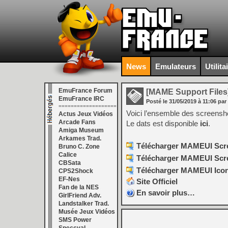
News
Emulateurs
Utilita
EmuFrance Forum
[MAME Support Files
EmuFrance IRC
Posté le
31/05/2019
à
11:06
par
===================
Voici l’ensemble des screens
Actus Jeux Vidéos
Arcade Fans
Le dats est disponible
ici
.
Amiga Museum
Arkames Trad.
Télécharger MAMEUI Scre
Bruno C. Zone
Calice
Télécharger MAMEUI Scree
CBSata
Télécharger MAMEUI Icons
CPS2Shock
EF-Nes
Site Officiel
Fan de la NES
En savoir plus…
GirlFriend Adv.
Landstalker Trad.
Musée Jeux Vidéos
SMS Power