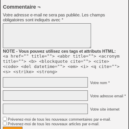
Commentaire ¬
Votre adresse e-mail ne sera pas publiée.
Les champs
obligatoires sont indiqués avec
*
NOTE - Vous pouvez utilisez ces tags et attributs HTML:
<a href="" title=""> <abbr title=""> <acronym
title=""> <b> <blockquote cite=""> <cite>
<code> <del datetime=""> <em> <i> <q cite="">
<s> <strike> <strong>
Votre nom *
Votre adresse email *
Votre site internet
Prévenez-moi de tous les nouveaux commentaires par e-mail.
Prévenez-moi de tous les nouveaux articles par e-mail.