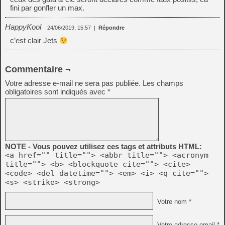
fini par gonfler un max.
HappyKool
24/06/2019, 15:57
|
Répondre
c’est clair Jets
Commentaire ¬
Votre adresse e-mail ne sera pas publiée.
Les champs
obligatoires sont indiqués avec
*
NOTE - Vous pouvez utilisez ces tags et attributs HTML:
<a href="" title=""> <abbr title=""> <acronym
title=""> <b> <blockquote cite=""> <cite>
<code> <del datetime=""> <em> <i> <q cite="">
<s> <strike> <strong>
Votre nom *
Votre adresse email *