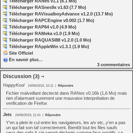
Télécharger RANes v1.1 (6.1 Mo)
Télécharger RASnes9x v1.63 (7.7 Mo)
Télécharger RAVisualboyAdvance v1.2.0 (13.7 Mo)
Télécharger RAPCEngine v0.002 (1.7 Mo)
Télécharger RAP64 v1.0 (4.9 Mo)
Télécharger RAMeka v1.0 (1.9 Mo)
Télécharger RAQUASI88 v1.2.0 (1.0 Mo)
Télécharger RAppleWin v1.3.1 (1.9 Mo)
Site Officiel
En savoir plus…
3
commentaires
Discussion (3) ¬
HappyKool
24/06/2019, 10:11
|
Répondre
Fichier malveillant dectecté dans RANes v0.16b (1,6 Mo) mais
rien d’alarmant surement une mauvaise interprétation de
verification de Firefox
Jets
24/06/2019, 11:41
|
Répondre
Y’en a plein le cul entre les navigateurs, les a/v etc, y’en a pas
un qui fait son taf correctement. Bientôt tout les files saufs
ceux des gafa & cie seront déclarés comme faux positifs, ca