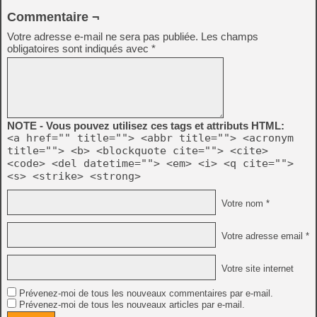
Commentaire ¬
Votre adresse e-mail ne sera pas publiée.
Les champs
obligatoires sont indiqués avec
*
NOTE - Vous pouvez utilisez ces tags et attributs HTML:
<a href="" title=""> <abbr title=""> <acronym
title=""> <b> <blockquote cite=""> <cite>
<code> <del datetime=""> <em> <i> <q cite="">
<s> <strike> <strong>
Votre nom *
Votre adresse email *
Votre site internet
Prévenez-moi de tous les nouveaux commentaires par e-mail.
Prévenez-moi de tous les nouveaux articles par e-mail.