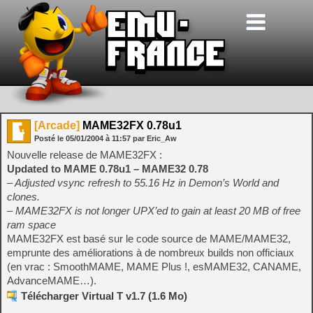
[Arcade]
MAME32FX 0.78u1
Posté le
05/01/2004
à
11:57
par Eric_Aw
Nouvelle release de MAME32FX :
Updated to MAME 0.78u1 – MAME32 0.78
– Adjusted vsync refresh to 55.16 Hz in Demon’s World and
clones.
– MAME32FX is not longer UPX’ed to gain at least 20 MB of free
ram space
MAME32FX est basé sur le code source de MAME/MAME32,
emprunte des améliorations à de nombreux builds non officiaux
(en vrac : SmoothMAME, MAME Plus !, esMAME32, CANAME,
AdvanceMAME…).
Télécharger Virtual T v1.7 (1.6 Mo)