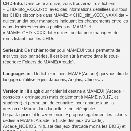
CHD-Info
: Dans cette archive, vous trouverez trois fichiers:
« CHD-Info_vXXX.txt », avec des informations détaillées sur tous
les CHDs disponible dans MAME; « CHD_diff_vXXX_vXXX.dat »
qui est un dat pour managers indiquant les changements entre les
deux dernières versions publiées de MAME et
« MAME_CHD_vXXX.dat » qui est un dat pour managers de
roms listant tous les CHDs.
Series.ini
: Ce
fichier
folder pour MAMEUI vous permettra de
trier vos jeux par séries. Il est bien sûr à mettre dans le sous-
répertoire Folders de MAME(Arcade).
Languages.ini
: Un fichier ini pour MAME(Arcade) qui vous dira le
langage qu’utilise le jeu: Japonais, Anglais, Chinois…
Version.ini
: Il s’agit d’un fichier ini destiné à MAMEUI (Arcade +
consoles + ordinateurs) mais également à MAME (v0.171 et
supérieur) et permettant de connaitre, pour chaque jeux, la
version de Mame dans laquelle ils ont été ajoutés.
Le pack qui inclut le « version.ini » propose également les fichiers
dédiés à MAME: Arcade.ini (Liste des jeux d’arcade),
Arcade_NOBIOS.ini (Liste des jeux d’arcade moins les BIOS) et