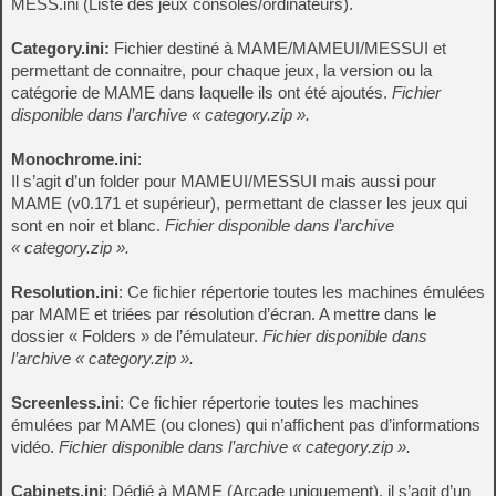
MESS.ini (Liste des jeux consoles/ordinateurs).
Category.ini:
Fichier destiné à MAME/MAMEUI/MESSUI et
permettant de connaitre, pour chaque jeux, la version ou la
catégorie de MAME dans laquelle ils ont été ajoutés.
Fichier
disponible dans l’archive « category.zip ».
Monochrome.ini
:
Il s’agit d’un folder pour MAMEUI/MESSUI mais aussi pour
MAME (v0.171 et supérieur), permettant de classer les jeux qui
sont en noir et blanc.
Fichier disponible dans l’archive
« category.zip ».
Resolution.ini
: Ce fichier répertorie toutes les machines émulées
par MAME et triées par résolution d’écran. A mettre dans le
dossier « Folders » de l’émulateur.
Fichier disponible dans
l’archive « category.zip ».
Screenless.ini
: Ce fichier répertorie toutes les machines
émulées par MAME (ou clones) qui n’affichent pas d’informations
vidéo.
Fichier disponible dans l’archive « category.zip ».
Cabinets.ini
: Dédié à MAME (Arcade uniquement), il s’agit d’un