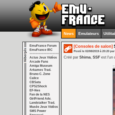
News
Emulateurs
Utilita
EmuFrance Forum
[Consoles de salon]
S
EmuFrance IRC
Posté le
02/08/2019
à
20:20
par
===================
Créé par
Shima
,
SSF
est l’un
Actus Jeux Vidéos
Arcade Fans
Amiga Museum
Arkames Trad.
Bruno C. Zone
Calice
CBSata
CPS2Shock
EF-Nes
Fan de la NES
GirlFriend Adv.
Landstalker Trad.
Musée Jeux Vidéos
SMS Power