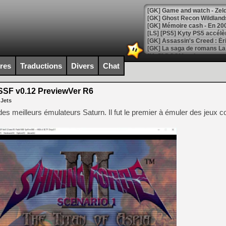
[Mo5] DOOM arrive en cart
[GK] Bethesda fête les 30 
ires
Traductions
Divers
Chat
[GK] Roblox : l'action en B
SF v0.12 PreviewVer R6
[GK] Agenda - GeForce NOW
 Jets
[GK] Devolver Digital en a 
 des meilleurs émulateurs Saturn. Il fut le premier à émuler des jeux
[LS] [PS5] ps5-y2jb-autolo
[GK] Pourquoi Marvel Tokon 
[GK] Test : Restory : Chill
[GK] GTA 6 : Rockstar Games
[GK] Hot Wheels Infinite Rus
[GK] Mémoire cash - Secret 
[GK] Résultats Nintendo : 
[GK] Déjà des dégraissage
[Mo5] Brickboy cherche à r
[GK] Minecraft et ses « Gra