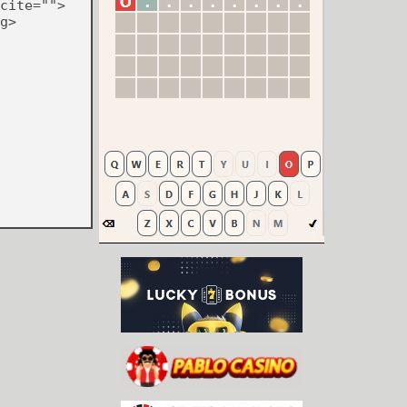
cite="">
g>