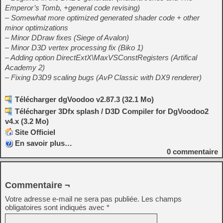
Emperor’s Tomb, +general code revising)
– Somewhat more optimized generated shader code + other
minor optimizations
– Minor DDraw fixes (Siege of Avalon)
– Minor D3D vertex processing fix (Biko 1)
– Adding option DirectExtX\MaxVSConstRegisters (Artifical
Academy 2)
– Fixing D3D9 scaling bugs (AvP Classic with DX9 renderer)
Télécharger dgVoodoo v2.87.3 (32.1 Mo)
Télécharger 3Dfx splash / D3D Compiler for DgVoodoo2
v4.x (3.2 Mo)
Site Officiel
En savoir plus…
0
commentaire
Commentaire ¬
Votre adresse e-mail ne sera pas publiée.
Les champs
obligatoires sont indiqués avec
*