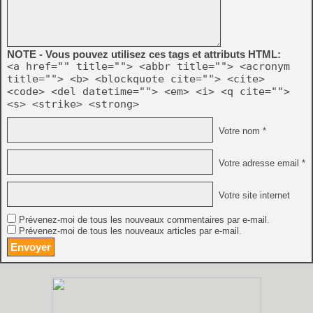
NOTE - Vous pouvez utilisez ces tags et attributs HTML:
<a href="" title=""> <abbr title=""> <acronym
title=""> <b> <blockquote cite=""> <cite>
<code> <del datetime=""> <em> <i> <q cite="">
<s> <strike> <strong>
Votre nom *
Votre adresse email *
Votre site internet
Prévenez-moi de tous les nouveaux commentaires par e-mail.
Prévenez-moi de tous les nouveaux articles par e-mail.