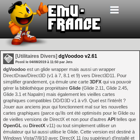
[Utilitaires Divers]
dgVoodoo v2.61
Posté le
04/08/2019
à
11:50
par Jets
dgVoodoo
est un glide wrapper mais aussi un wrapper
DirectDraw/Direct3D (v1 à 7, 8.1 et 9) vers Direct3D11. Pour
simplifier grandement, ça émule une carte
3DFX
qui va pouvoir
gérer la bibliothèque propriétaire
Glide
(Glide 2.11, Glide 2.45,
Glide 3.1 et Napalm) mais également les vieilles cartes
graphiques compatibles DD/D3D v1 à v9. Quel est l’intérêt ?
Jouer aux anciens jeux qui fonctionnent mal sur les nouvelles
cartes graphiques (parce qu’ils ont été optimisés pour le Glide ou
de vieilles versions de DirectX et non pour d’autres
API
telles que
OpenGL
ou
DirectX
v11) ou tout simplement utiliser un
émulateur qui lui aussi utilise le Glide. Cette version est destiné à
Windows Vista/7/8/10 avec DirectX 11 (ou supérieur) d’installé et