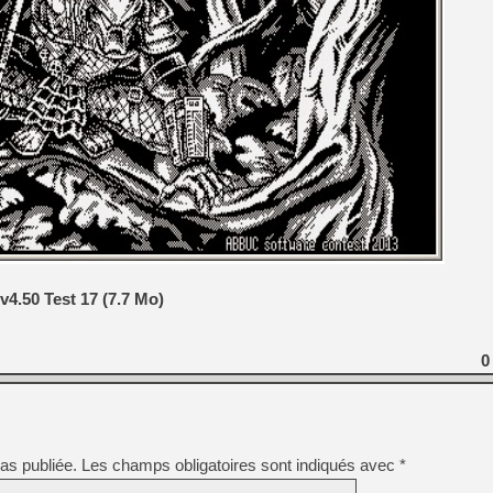
[Mo5] Deux inédits du Virtu
[GK] Le beat'em up The Walk
[GK] Endless Legend 2 : enf
[LS] [PS5] Le WebKit Userl
[GK] Oubliez Crazy Taxi, S
[LS] [Switch] NSZ 5.0.0 es
 v4.50 Test 17 (7.7 Mo)
[GK] No More Room in Hell 2
[GK] Un chatbot Atelier Ryz
0
as publiée.
Les champs obligatoires sont indiqués avec
*