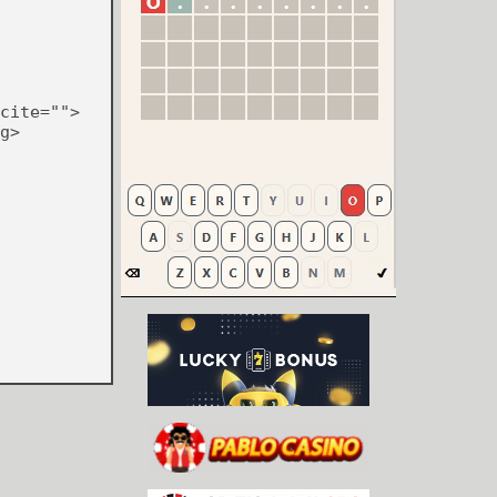
cite="">
g>