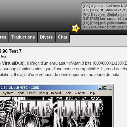
[GK] Agenda - GeForce NOW
[GK] Devolver Digital en a 
[LS] [PS5] ps5-y2jb-autolo
[GK] Pourquoi Marvel Tokon 
[GK] Test : Restory : Chill
ires
Traductions
Divers
Chat
[GK] GTA 6 : Rockstar Games
[GK] Hot Wheels Infinite Rus
[GK] Mémoire cash - Secret 
3.90 Test 7
[GK] Résultats Nintendo : 
 Jets
[GK] Déjà des dégraissage
de
VirtualDub
), il s’agit d’un émulateur d’Atari 8 bits (800/800XL/130X
 beaucoup d’options ainsi que d’une bonne compatibilité. Il prend en ch
[Mo5] Brickboy cherche à r
ation. Il s’agit d’une version de développement au stade de béta.
[GK] Minecraft et ses « Gra
[GK] Beast of Reincarnation
[GK] Ubisoft : fin de parti
[GK] Mémoire cash - Metroid
[GK] Dan Houser (GTA) défe
[GK] Comment EA Sports FC
[GK] Crimson Moon : un Dark
[GK] Isle of Reveries : le j
[GK] Moonlighter 2 : The En
[GK] Capcom relance Monste