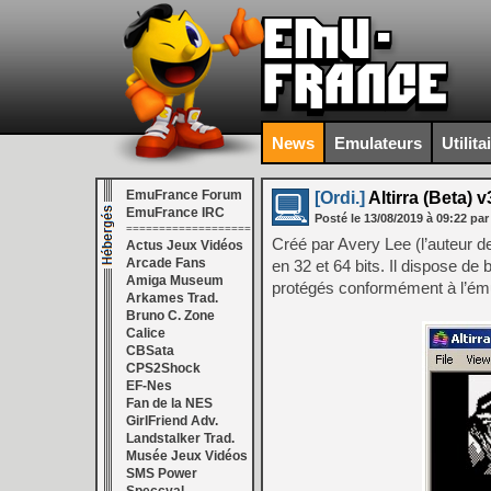
News
Emulateurs
Utilita
EmuFrance Forum
[Ordi.]
Altirra (Beta) v
EmuFrance IRC
Posté le
13/08/2019
à
09:22
par
===================
Créé par Avery Lee (l’auteur 
Actus Jeux Vidéos
Arcade Fans
en 32 et 64 bits. Il dispose de
Amiga Museum
protégés conformément à l’émul
Arkames Trad.
Bruno C. Zone
Calice
CBSata
CPS2Shock
EF-Nes
Fan de la NES
GirlFriend Adv.
Landstalker Trad.
Musée Jeux Vidéos
SMS Power