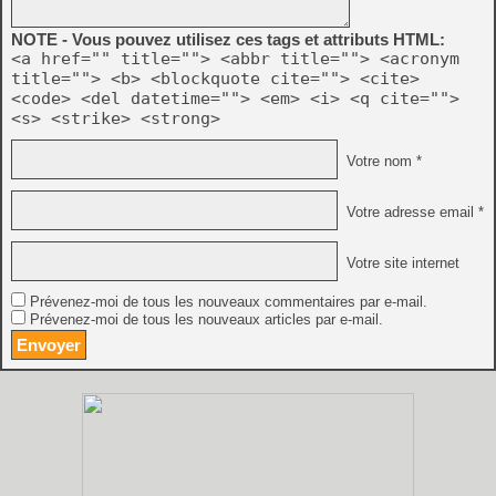
NOTE - Vous pouvez utilisez ces tags et attributs HTML:
<a href="" title=""> <abbr title=""> <acronym
title=""> <b> <blockquote cite=""> <cite>
<code> <del datetime=""> <em> <i> <q cite="">
<s> <strike> <strong>
Votre nom *
Votre adresse email *
Votre site internet
Prévenez-moi de tous les nouveaux commentaires par e-mail.
Prévenez-moi de tous les nouveaux articles par e-mail.