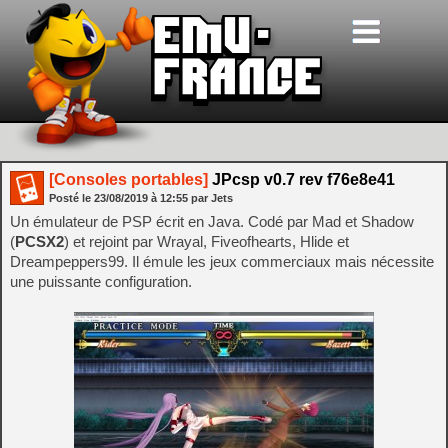
[Consoles portables]
JPcsp v0.7 rev f76e8e41
Posté le
23/08/2019
à
12:55
par Jets
Un émulateur de PSP écrit en Java. Codé par Mad et Shadow
(
PCSX2
) et rejoint par Wrayal, Fiveofhearts, Hlide et
Dreampeppers99. Il émule les jeux commerciaux mais nécessite
une puissante configuration.