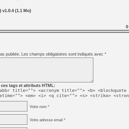
v1.0.4 (1.1 Mo)
[Mo5] Deux inédits du Virtu
[GK] Le beat'em up The Walk
0
[GK] Endless Legend 2 : enf
[LS] [PS5] Le WebKit Userl
as publiée.
Les champs obligatoires sont indiqués avec
*
[GK] Oubliez Crazy Taxi, S
[LS] [Switch] NSZ 5.0.0 es
[GK] No More Room in Hell 2
ces tags et attributs HTML:
abbr title=""> <acronym title=""> <b> <blockquote 
etime=""> <em> <i> <q cite=""> <s> <strike> <stron
Votre nom *
Votre adresse email *