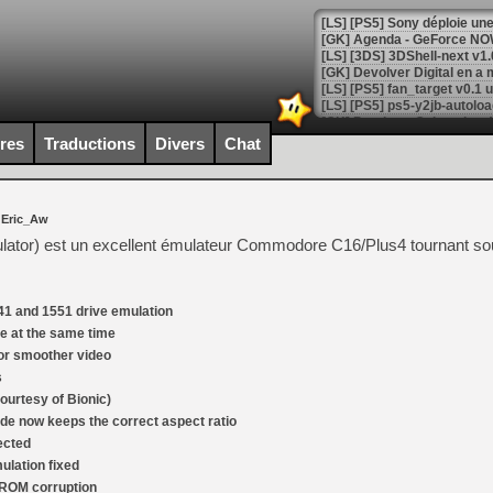
[GK] Agenda - GeForce NOW
[GK] Devolver Digital en a 
[LS] [PS5] ps5-y2jb-autolo
[GK] Pourquoi Marvel Tokon 
ires
Traductions
Divers
Chat
[GK] Test : Restory : Chill
[GK] GTA 6 : Rockstar Games
[GK] Hot Wheels Infinite Rus
[GK] Mémoire cash - Secret 
 Eric_Aw
[GK] Résultats Nintendo : 
lator) est un excellent émulateur Commodore C16/Plus4 tournant s
[GK] Déjà des dégraissage
[Mo5] Brickboy cherche à r
[GK] Minecraft et ses « Gra
541 and 1551 drive emulation
e at the same time
[GK] Beast of Reincarnation
[GK] Ubisoft : fin de parti
for smoother video
[GK] Mémoire cash - Metroid
s
[GK] Dan Houser (GTA) défe
courtesy of Bionic)
[GK] Comment EA Sports FC
[GK] Crimson Moon : un Dark
de now keeps the correct aspect ratio
[GK] Isle of Reveries : le j
ected
[GK] Moonlighter 2 : The En
ulation fixed
[GK] Capcom relance Monste
 ROM corruption