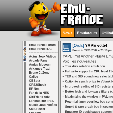
News
Emulateurs
Utilita
EmuFrance Forum
[Ordi.]
YAPE v0.54
EmuFrance IRC
Posté le
09/01/2004
à
23:19
par
===================
YAPE (Yet Another Plus/4 Emu
Actus Jeux Vidéos
Arcade Fans
Voici les nouveautés :
Amiga Museum
– True disk rotation emulation
Arkames Trad.
– Full write support in CPU level 1
Bruno C. Zone
– TED and SID sound now selectabl
Calice
CBSata
– Option to synchronize to Vblank 
CPS2Shock
– Improved reading of SID register
EF-Nes
– Better high and low pass filters (
Fan de la NES
– Maximizing the window in PAL mo
GirlFriend Adv.
Landstalker Trad.
– Potential timer overflow bug corr
Musée Jeux Vidéos
– Stupid & rare crash bug in cpu em
SMS Power
– Emulator ID could cause custom