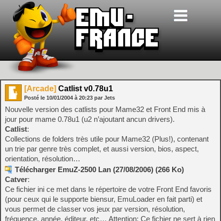
[Arcade]
Catlist v0.78u1
Posté le
10/01/2004
à
20:23
par Jets
Nouvelle version des catlists pour Mame32 et Front End mis à
jour pour mame 0.78u1 (u2 n’ajoutant ancun drivers).
Catlist
:
Collections de folders très utile pour Mame32 (Plus!), contenant
un trie par genre très complet, et aussi version, bios, aspect,
orientation, résolution…
Télécharger EmuZ-2500 Lan (27/08/2006) (266 Ko)
Catver
:
Ce fichier ini ce met dans le répertoire de votre Front End favoris
(pour ceux qui le supporte biensur, EmuLoader en fait parti) et
vous permet de classer vos jeux par version, résolution,
fréquence, année, éditeur, etc… Attention: Ce fichier ne sert à rien