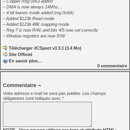
– Copper Reg 0x63 added
– DMA is now always 14Mhz…
– 4 bit lowres mode added (reg 0x6A)
– Added $123b Read mode
– Added $123b 48K mapping mode
– Reg 7 is now R/W, and bits 4/5 now set correctly
– Window regsiters are now R/W
Télécharger #CSpect v3.3.1 (3.4 Mo)
Site Officiel
En savoir plus…
0
commentaire
Commentaire ¬
Votre adresse e-mail ne sera pas publiée.
Les champs
obligatoires sont indiqués avec
*
NOTE - Vous pouvez utilisez ces tags et attributs HTML: