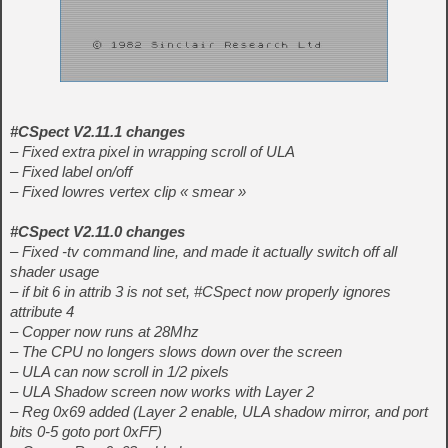
#CSpect V2.11.1 changes
– Fixed extra pixel in wrapping scroll of ULA
– Fixed label on/off
– Fixed lowres vertex clip « smear »
#CSpect V2.11.0 changes
– Fixed -tv command line, and made it actually switch off all
shader usage
– if bit 6 in attrib 3 is not set, #CSpect now properly ignores
attribute 4
– Copper now runs at 28Mhz
– The CPU no longers slows down over the screen
– ULA can now scroll in 1/2 pixels
– ULA Shadow screen now works with Layer 2
– Reg 0x69 added (Layer 2 enable, ULA shadow mirror, and port
bits 0-5 goto port 0xFF)