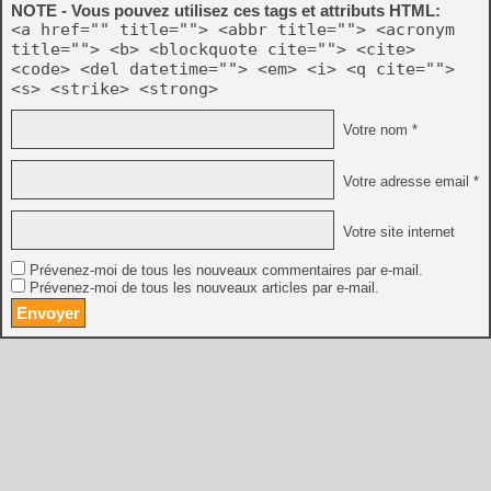
NOTE - Vous pouvez utilisez ces tags et attributs HTML:
<a href="" title=""> <abbr title=""> <acronym
title=""> <b> <blockquote cite=""> <cite>
<code> <del datetime=""> <em> <i> <q cite="">
<s> <strike> <strong>
Votre nom *
Votre adresse email *
Votre site internet
Prévenez-moi de tous les nouveaux commentaires par e-mail.
Prévenez-moi de tous les nouveaux articles par e-mail.