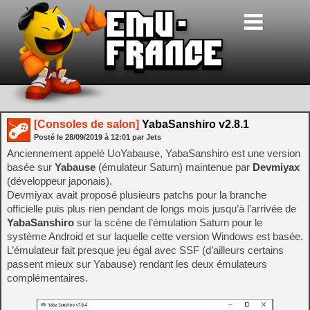
[Consoles de salon]
YabaSanshiro v2.8.1
Posté le
28/09/2019
à
12:01
par Jets
Anciennement appelé UoYabause, YabaSanshiro est une version
basée sur
Yabause
(émulateur Saturn) maintenue par
Devmiyax
(développeur japonais).
Devmiyax avait proposé plusieurs patchs pour la branche
officielle puis plus rien pendant de longs mois jusqu’à l’arrivée de
YabaSanshiro
sur la scène de l’émulation Saturn pour le
système Android et sur laquelle cette version Windows est basée.
L’émulateur fait presque jeu égal avec SSF (d’ailleurs certains
passent mieux sur Yabause) rendant les deux émulateurs
complémentaires.