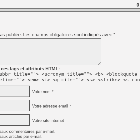
0
[Mo5] Deux inédits du Virtu
[GK] Le beat'em up The Walk
[GK] Endless Legend 2 : enf
as publiée.
Les champs obligatoires sont indiqués avec
*
[LS] [PS5] Le WebKit Userl
[GK] Oubliez Crazy Taxi, S
ces tags et attributs HTML:
[LS] [Switch] NSZ 5.0.0 es
abbr title=""> <acronym title=""> <b> <blockquote 
etime=""> <em> <i> <q cite=""> <s> <strike> <stron
[GK] No More Room in Hell 2
[GK] Un chatbot Atelier Ryz
Votre nom *
[GK] Agenda - GeForce NOW
Votre adresse email *
Votre site internet
eaux commentaires par e-mail.
aux articles par e-mail.