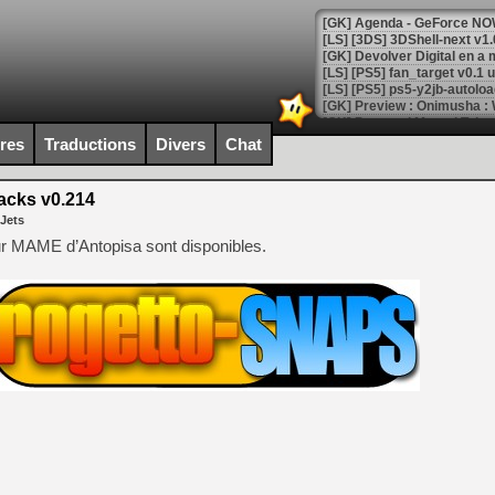
[GK] Devolver Digital en a 
[LS] [PS5] ps5-y2jb-autolo
[GK] Pourquoi Marvel Tokon 
[GK] Test : Restory : Chill
[GK] GTA 6 : Rockstar Games
ires
Traductions
Divers
Chat
[GK] Hot Wheels Infinite Rus
[GK] Mémoire cash - Secret 
[GK] Résultats Nintendo : 
acks v0.214
 Jets
[GK] Déjà des dégraissage
r MAME d’Antopisa sont disponibles.
[Mo5] Brickboy cherche à r
[GK] Minecraft et ses « Gra
[GK] Beast of Reincarnation
[GK] Ubisoft : fin de parti
[GK] Mémoire cash - Metroid
[GK] Dan Houser (GTA) défe
[GK] Comment EA Sports FC
[GK] Crimson Moon : un Dark
[GK] Isle of Reveries : le j
[GK] Moonlighter 2 : The En
[GK] Capcom relance Monste