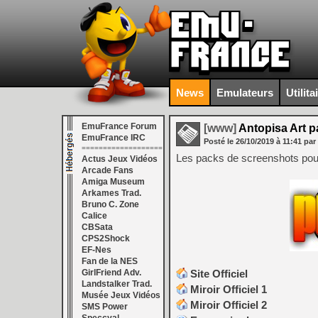
News
Emulateurs
Utilita
EmuFrance Forum
[www]
Antopisa Art p
EmuFrance IRC
Posté le
26/10/2019
à
11:41
par
===================
Les packs de screenshots pou
Actus Jeux Vidéos
Arcade Fans
Amiga Museum
Arkames Trad.
Bruno C. Zone
Calice
CBSata
CPS2Shock
EF-Nes
Fan de la NES
GirlFriend Adv.
Site Officiel
Landstalker Trad.
Miroir Officiel 1
Musée Jeux Vidéos
Miroir Officiel 2
SMS Power