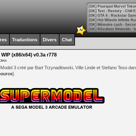
[GK] Pourquoi Marvel Tokon 
[GK] Test : Restory : Chill
[GK] GTA 6 : Rockstar Games
[GK] Hot Wheels Infinite Rus
[GK] Mémoire cash - Secret 
[GK] Résultats Nintendo : 
[GK] Déjà des dégraissage
ires
Traductions
Divers
Chat
[Mo5] Brickboy cherche à r
[GK] Minecraft et ses « Gra
WIP (x86/x64) v0.3a r778
 Jets
[GK] Beast of Reincarnation
[GK] Ubisoft : fin de parti
Model 3 créé par Bart Trzynadlowski, Ville Linde et Stefano Teso dan
[GK] Mémoire cash - Metroid
source
].
[GK] Dan Houser (GTA) défe
[GK] Comment EA Sports FC
[GK] Crimson Moon : un Dark
[GK] Isle of Reveries : le j
[GK] Moonlighter 2 : The En
[GK] Capcom relance Monste
[Mo5] Deux inédits du Virtu
[GK] Le beat'em up The Walk
[GK] Endless Legend 2 : enf