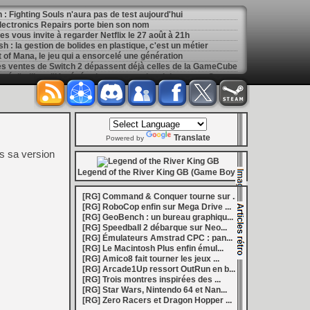
: Fighting Souls n'aura pas de test aujourd'hui
 Electronics Repairs porte bien son nom
 vous invite à regarder Netflix le 27 août à 21h
h : la gestion de bolides en plastique, c'est un métier
of Mana, le jeu qui a ensorcelé une génération
les ventes de Switch 2 dépassent déjà celles de la GameCube
[
GK] Kingdom Hearts : accusé d'utiliser l'IA générative sur son visuel de promo, Square Enix invoque « l'erreur humaine »
s autour de Halo : Campaign Evolved
[
GK] Inspiré par System Shock 2 et Doom 3, le FPS DERELIKT veut vous foutre la trouille à la fin 2026
ecréer l’affichage emblématique de la Game Boy
phismes Éclatants » arriveront sur Switch 2 en octobre
[
LS] [XB360] Xbox360BadUpdate v1.3 l'exploit Xbox 360 gagne en fiabilité et ajoute un mode de récupération
Translate
 : après un accueil mitigé, Game Freak va revoir sa copie
Powered by
e pour Champions Tactics, le jeu NFT ferme ses portes
s sa version
 : l'hymne ultime à la solitude a déjà quarante ans
nd le maintien des jeux physiques pour les joueurs
Legend of the River King GB (Game Boy)
 27 veut apporter du sang neuf avec le mode The Grounds
siders médiéval à petit prix pour la rentrée
[RG] Command & Conquer tourne sur ...
eu inspiré des Zelda de la Game Boy arrivera à la rentrée 2026
[RG] RoboCop enfin sur Mega Drive ...
dless Vault arrive sur le marché en 1.0
[RG] GeoBench : un bureau graphiqu...
r Hunter Wilds avec un prologue gratuit
[RG] Speedball 2 débarque sur Neo...
[
GK] Mémoire cash - Retour sur Hybrid Heaven, l'étrange exclusivité Konami de la Nintendo 64
[RG] Émulateurs Amstrad CPC : pan...
[
GK] Nouvelle grève à Quantic Dream (Detroit : Become Human) contre les 115 licenciements
[RG] Le Macintosh Plus enfin émul...
[
GK] Mafia The Old Country : l'extension « Homme d'honneur » se dévoile avant sa sortie
[RG] Amico8 fait tourner les jeux ...
[
GK] Marvel's Spider-Man : le succès de Brand New Day au cinéma fait bondir la fréquentation des jeux Insomniac
[RG] Arcade1Up ressort OutRun en b...
al Boy disponibles sur le Nintendo Switch Online
[RG] Trois montres inspirées des ...
ing Dead : Streets of Survival tient sa date de sortie
[RG] Star Wars, Nintendo 64 et Nan...
[
GK] C'est officiel, Electronic Arts devient la propriété de l'Arabie saoudite et quitte le marché boursier
[RG] Zero Racers et Dragon Hopper ...
in la 1.0, Amplitude bourre les nouvelles factions