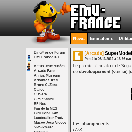
News
Emulateurs
Utilita
EmuFrance Forum
[Arcade]
SuperModel 
EmuFrance IRC
Posté le
03/11/2019
à
13:36
par
===================
Le premier émulateur de Sega 
Actus Jeux Vidéos
Arcade Fans
de
développement
(voir
ici
) [
Amiga Museum
Arkames Trad.
Bruno C. Zone
Calice
CBSata
CPS2Shock
EF-Nes
Fan de la NES
GirlFriend Adv.
Landstalker Trad.
Musée Jeux Vidéos
Les changements:
SMS Power
r778