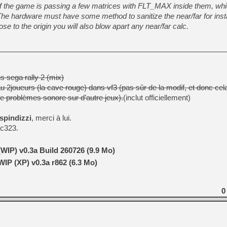
of the game is passing a few matrices with FLT_MAX inside them, wh
. The hardware must have some method to sanitize the near/far for inst
e to the origin you will also blow apart any near/far calc.
[LS] [PS5] Le WebKit Userl
[GK] Oubliez Crazy Taxi, S
[LS] [Switch] NSZ 5.0.0 es
 sega rally 2 (mix)
u 2joueurs (la cave rouge) dans vf3 (pas sûr de la modif, et donc cel
[GK] No More Room in Hell 2
re problèmes sonore sur d’autre jeux).
(inclut officiellement)
[GK] Un chatbot Atelier Ryz
spindizzi
, merci à lui.
[GK] Mémoire cash - Splatte
[GK] Nvidia : le prix des 
ic323.
[GK] Suikoden Star Leap : 
[Mo5] La mini borne d’arc
WIP) v0.3a Build 260726 (9.9 Mo)
IP (XP) v0.3a r862 (6.3 Mo)
0