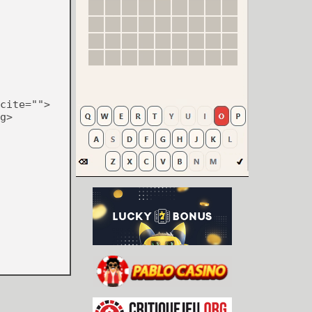
cite="">
g>