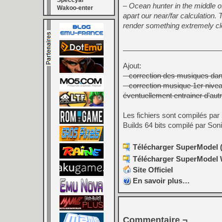
Speccyal
– Ocean hunter in the middle 
Wakoo-enter
apart our near/far calculation
render something extremely clos
Ajout:
– correction des musiques dans
– correction musique 1er nivea
éventuellement entrainer d’aut
Les fichiers sont compilés par
Builds 64 bits compilé par Son
Télécharger SuperModel (
Télécharger SuperModel W
Site Officiel
En savoir plus…
Commentaire ¬