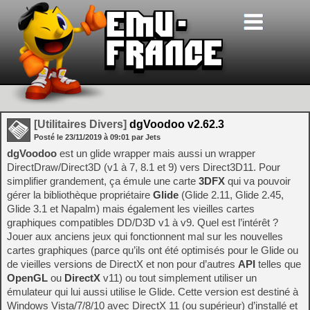
[Utilitaires Divers]
dgVoodoo v2.62.3
Posté le
23/11/2019
à
09:01
par Jets
dgVoodoo
est un glide wrapper mais aussi un wrapper
DirectDraw/Direct3D (v1 à 7, 8.1 et 9) vers Direct3D11. Pour
simplifier grandement, ça émule une carte
3DFX
qui va pouvoir
gérer la bibliothèque propriétaire
Glide
(Glide 2.11, Glide 2.45,
Glide 3.1 et Napalm) mais également les vieilles cartes
graphiques compatibles DD/D3D v1 à v9. Quel est l’intérêt ?
Jouer aux anciens jeux qui fonctionnent mal sur les nouvelles
cartes graphiques (parce qu’ils ont été optimisés pour le Glide ou
de vieilles versions de DirectX et non pour d’autres
API
telles que
OpenGL
ou
DirectX
v11) ou tout simplement utiliser un
émulateur qui lui aussi utilise le Glide. Cette version est destiné à
Windows Vista/7/8/10 avec DirectX 11 (ou supérieur) d’installé et