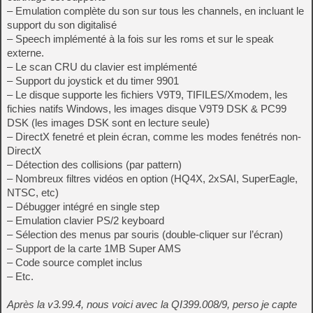
– Emulation complète du son sur tous les channels, en incluant le
support du son digitalisé
– Speech implémenté à la fois sur les roms et sur le speak
externe.
– Le scan CRU du clavier est implémenté
– Support du joystick et du timer 9901
– Le disque supporte les fichiers V9T9, TIFILES/Xmodem, les
fichies natifs Windows, les images disque V9T9 DSK & PC99
DSK (les images DSK sont en lecture seule)
– DirectX fenetré et plein écran, comme les modes fenétrés non-
DirectX
– Détection des collisions (par pattern)
– Nombreux filtres vidéos en option (HQ4X, 2xSAI, SuperEagle,
NTSC, etc)
– Débugger intégré en single step
– Emulation clavier PS/2 keyboard
– Sélection des menus par souris (double-cliquer sur l’écran)
– Support de la carte 1MB Super AMS
– Code source complet inclus
– Etc.
Après la v3.99.4, nous voici avec la QI399.008/9, perso je capte