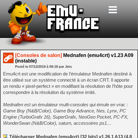
[Consoles de salon]
Mednafen (emu4crt) v1.23 A09
(instable)
Posté le
07/12/2019
à
09:18
par Jets
Emu4crt est une modification de l’émulateur Mednafen destiné à
être utilisé sur un système connecté à un écran CRT. Il apporte
un rendu « pixel-perfect » en modifiant la résolution de l’hôte pour
correspondre à la résolution du système imité.
Mednafen est un émulateur multi-consoles qui émule en vrac :
Game Boy (N&B/Color), Game Boy Advance, Nes, Lynx, PC
Engine (TurboGrafx 16), SuperGrafx, NeoGeo Pocket, PC-FX,
WonderSwan (N&B/Color), saturn, accessoires ps1…
Télécharger Mednafen (emu4crt) [32 bits] v1.26.1 A13 (4.8