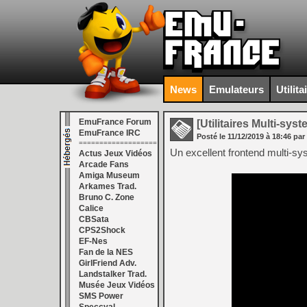
News
Emulateurs
Utilita
EmuFrance Forum
[Utilitaires Multi-sys
EmuFrance IRC
Posté le
11/12/2019
à
18:46
par
===================
Un excellent frontend multi-syst
Actus Jeux Vidéos
Arcade Fans
Amiga Museum
Arkames Trad.
Bruno C. Zone
Calice
CBSata
CPS2Shock
EF-Nes
Fan de la NES
GirlFriend Adv.
Landstalker Trad.
Musée Jeux Vidéos
SMS Power