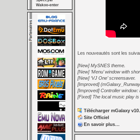
Speccyal
Wakoo-enter
Les nouveautés sont les suiva
[New] MySNES theme.
[New] ‘Menu’ window with short
[New] ‘VJ One’ screensaver.
[Improved] (mGalaxy_Runway) I
[Improved] Controller window: 
[Fixed] The local music play i
Télécharger mGalaxy v10.
Site Officiel
En savoir plus…