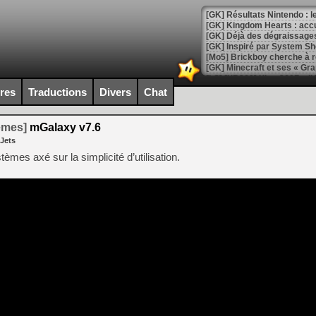
[GK] Résultats Nintendo : 
[GK] Déjà des dégraissage
[Mo5] Brickboy cherche à r
[GK] Minecraft et ses « Gra
[GK] Beast of Reincarnation
ires
Traductions
Divers
Chat
[GK] Ubisoft : fin de parti
[GK] Mémoire cash - Metroid
[GK] Dan Houser (GTA) défe
temes]
mGalaxy v7.6
[GK] Comment EA Sports FC
 Jets
[GK] Crimson Moon : un Dark
[GK] Isle of Reveries : le j
èmes axé sur la simplicité d’utilisation.
[GK] Moonlighter 2 : The En
[GK] Capcom relance Monste
[Mo5] Deux inédits du Virtu
[GK] Le beat'em up The Walk
[GK] Endless Legend 2 : enf
[LS] [PS5] Le WebKit Userl