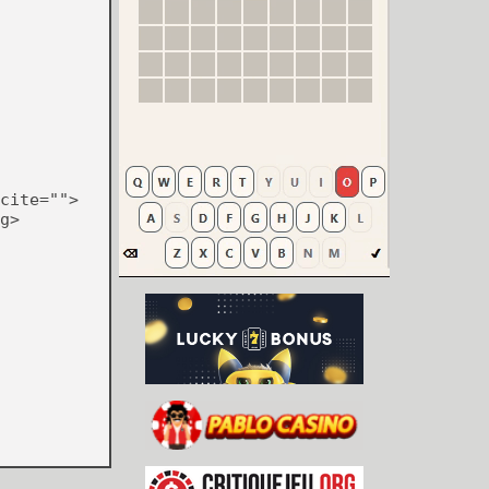
cite="">
g>