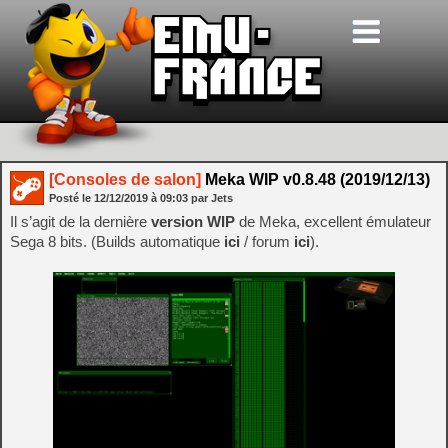
[Consoles de salon]
Meka WIP v0.8.48 (2019/12/13)
Posté le
12/12/2019
à
09:03
par Jets
Il s’agit de la dernière
version WIP
de Meka, excellent émulateur
Sega 8 bits. (Builds automatique
ici
/ forum
ici
).