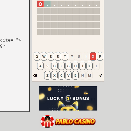
cite="">
g>