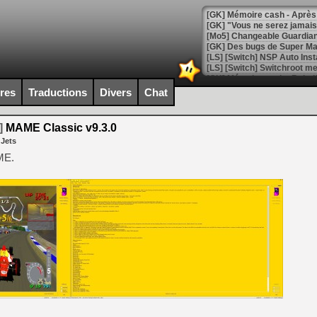
[GK] Mémoire cash - Après 
[GK] "Vous ne serez jamais
[Mo5] Changeable Guardian 
[GK] Des bugs de Super Mar
[LS] [Switch] NSP Auto Inst
ires
Traductions
Divers
Chat
[GK] La saga horrifique Am
]
MAME Classic v9.3.0
 Jets
ME.
[GK] Le portage de Super M
[Mo5] Le jeu de course fut
[GK] Guillermo del Toro ado
[LTF] Eté 2026 - Séquence 
[GK] Mistfall Hunter : déjà 
[GK] Wo Long 2 évolue avec
[GK] Crossfire : un TPS à 100
[LS] [PS5] Premiers signes 