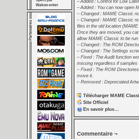
Speccyal
– Added : Control for Low Late
Wakoo-enter
– Added : You can now open MA
– Changed : MAME Classic no l
– Changed : MAME Classic now
files in the old location (MAME 
Once they are moved, you can d
allow MAME Classic to be run w
– Changed : The ROM Director
– Changed : The Settings scree
– Fixed : The Audit function wo
missing regardless if samples
– Fixed : The ROM Directories
move it.
– Removed : Depreciated Artw
Télécharger MAME Classic
Site Officiel
En savoir plus…
Commentaire ¬