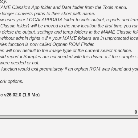
ncy.
ME Classic’s App folder and Data folder from the Tools menu.
[Mo5] DOOM arrive en cart
onger converts paths to their short path name.
[GK] Bethesda fête les 30 
 uses your LOCALAPPDATA folder to write output, reports and temp
[GK] Roblox : l'action en B
Classic folder) will be moved to the new location the first time you run
elete the output, settings and temp folders in the MAME Classic folde
[GK] Agenda - GeForce NOW
ithout admin rights « if » your MAME folders are in unprotected loca
ies function is now called Orphan ROM Finder.
[GK] Devolver Digital en a 
n will now default to the image type of the current select machine.
[LS] [PS5] ps5-y2jb-autolo
uld report « Samples are not needed with this driver. » if the sample 
 were needed or not.
[GK] Pourquoi Marvel Tokon 
[GK] Test : Restory : Chill
 function would exit prematurely if an orphan ROM was found and yo
[GK] GTA 6 : Rockstar Games
[GK] Hot Wheels Infinite Rus
ork options.
[GK] Mémoire cash - Secret 
[GK] Résultats Nintendo : 
 v26.02.0 (1.9 Mo)
[GK] Dans ce jeu de platefo
0