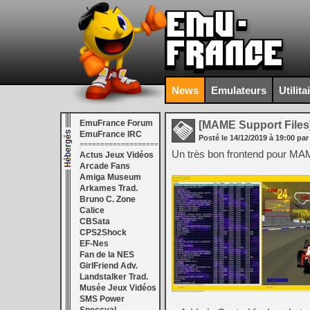
News
Emulateurs
Utilita
EmuFrance Forum
[MAME Support Files
EmuFrance IRC
Posté le
14/12/2019
à
19:00
par
===================
Un très bon frontend pour MA
Actus Jeux Vidéos
Arcade Fans
Amiga Museum
Arkames Trad.
Bruno C. Zone
Calice
CBSata
CPS2Shock
EF-Nes
Fan de la NES
GirlFriend Adv.
Landstalker Trad.
Musée Jeux Vidéos
SMS Power