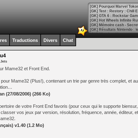
[GK] Pourquoi Marvel Tokon 
[GK] Test : Restory : Chill
[GK] GTA 6 : Rockstar Games
[GK] Hot Wheels Infinite Rus
[GK] Mémoire cash - Secret 
[GK] Résultats Nintendo : 
[GK] Déjà des dégraissage
ires
Traductions
Divers
Chat
[Mo5] Brickboy cherche à r
[GK] Minecraft et ses « Gra
8u4
 Jets
[GK] Beast of Reincarnation
[GK] Ubisoft : fin de parti
pour Mame32 et Front End.
[GK] Mémoire cash - Metroid
[GK] Dan Houser (GTA) défe
le pour Mame32 (Plus!), contenant un trie par genre très complet, et au
[GK] Comment EA Sports FC
[GK] Crimson Moon : un Dark
lution…
[GK] Isle of Reveries : le j
n (27/08/2006) (266 Ko)
[GK] Moonlighter 2 : The En
[GK] Capcom relance Monste
épertoire de votre Front End favoris (pour ceux qui le supporte biens
e classer vos jeux par version, résolution, fréquence, année, éditeur, e
 Mame32.
[Mo5] Deux inédits du Virtu
nçais) v1.40 (1.2 Mo)
[GK] Le beat'em up The Walk
[GK] Endless Legend 2 : enf