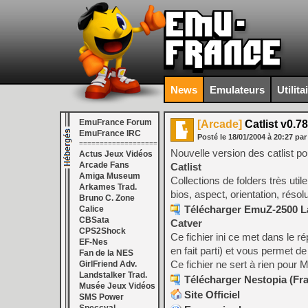
News
Emulateurs
Utilita
EmuFrance Forum
[Arcade]
Catlist v0.7
EmuFrance IRC
Posté le
18/01/2004
à
20:27
par
===================
Nouvelle version des catlist 
Actus Jeux Vidéos
Arcade Fans
Catlist
Amiga Museum
Collections de folders très uti
Arkames Trad.
bios, aspect, orientation, réso
Bruno C. Zone
Télécharger EmuZ-2500 La
Calice
CBSata
Catver
CPS2Shock
Ce fichier ini ce met dans le r
EF-Nes
en fait parti) et vous permet d
Fan de la NES
Ce fichier ne sert à rien pour
GirlFriend Adv.
Landstalker Trad.
Télécharger Nestopia (Fra
Musée Jeux Vidéos
Site Officiel
SMS Power