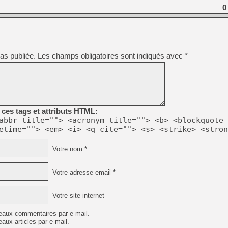
0
[LS] [PS5] Le WebKit Userl
as publiée.
Les champs obligatoires sont indiqués avec
*
[GK] Oubliez Crazy Taxi, S
[LS] [Switch] NSZ 5.0.0 es
[GK] No More Room in Hell 2
[GK] Un chatbot Atelier Ryz
ces tags et attributs HTML:
[GK] Mémoire cash - Splatte
abbr title=""> <acronym title=""> <b> <blockquote 
[GK] Nvidia : le prix des 
etime=""> <em> <i> <q cite=""> <s> <strike> <stron
[GK] Suikoden Star Leap : 
Votre nom *
[Mo5] La mini borne d’arc
Votre adresse email *
Votre site internet
eaux commentaires par e-mail.
aux articles par e-mail.