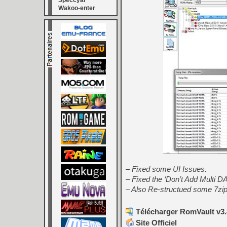
Speccyal
Wakoo-enter
– Fixed some UI Issues.
– Fixed the ‘Don’t Add Multi D
– Also Re-structued some 7zip
Télécharger RomVault v3.8
Site Officiel