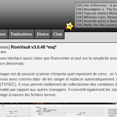
[GK] Isle of Reveries : le j
[GK] Moonlighter 2 : The En
[GK] Capcom relance Monste
[Mo5] Deux inédits du Virtu
ires
Traductions
Divers
Chat
[GK] Le beat'em up The Walk
[GK] Endless Legend 2 : enf
temes]
RomVault v3.0.48 *maj*
 Jets
ne interface aussi claire que Romcenter et axé sur la simplicité av
[LS] [PS5] Le WebKit Userl
ence désormais.
ager est de pouvoir scanner n’importe quel repertoire de roms , e
[GK] Oubliez Crazy Taxi, S
 vous avez comme dats- de les ranger et replacer automatiquement. (tr
(TOSEC). Il vous permet réellement de collectionner des centaines d
[LS] [Switch] NSZ 5.0.0 es
able par rapport aux autres managers. Il convertit également les zip
rtage à travers les fichiers torrent.
[GK] No More Room in Hell 2
[GK] Un chatbot Atelier Ryz
[GK] Mémoire cash - Splatte
[GK] Nvidia : le prix des 
[GK] Suikoden Star Leap : 