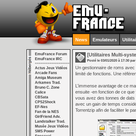
News
Emulateurs
Utilita
EmuFrance Forum
[Utilitaires Multi-sys
EmuFrance IRC
Posté le
03/01/2020
à
17:30
par
===================
Un gestionnaire de roms avec u
Actus Jeux Vidéos
Arcade Fans
limité de fonctions. Une référ
Amiga Museum
Arkames Trad.
L’immense avantage de ce man
Bruno C. Zone
ensuite -en fonction de ce que
Calice
CBSata
vous avez des tonnes de dats 
CPS2Shock
avec un gain de temps considér
EF-Nes
Torrentzip afin de faciliter le pa
Fan de la NES
GirlFriend Adv.
Landstalker Trad.
Musée Jeux Vidéos
SMS Power