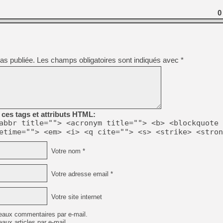
0
as publiée.
Les champs obligatoires sont indiqués avec
*
ces tags et attributs HTML:
abbr title=""> <acronym title=""> <b> <blockquote 
etime=""> <em> <i> <q cite=""> <s> <strike> <stron
Votre nom *
Votre adresse email *
Votre site internet
eaux commentaires par e-mail.
aux articles par e-mail.