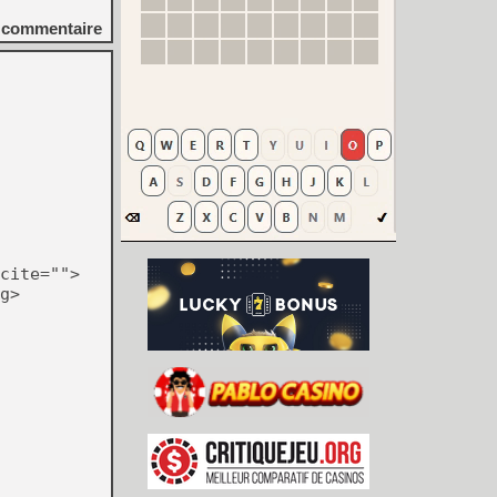
commentaire
cite="">
g>