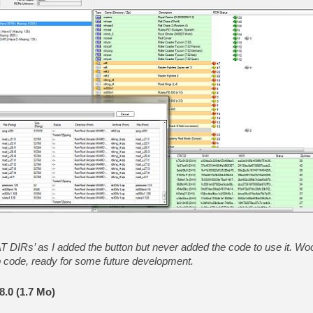
[Mo5] La mini borne d’arc
[GK] Atari renoue avec les 
[GK] Le studio de FIFA Worl
[GK] La PlayStation 1 en L
[GK] Dawn of War 4 : les Né
[GK] CloverPit : l'héritier
[GK] Stellar Blade : Blood R
[GK] Palworld Online est a
[GK] Wuchang 2 : le souls-l
[GK] Test : Big Walk est le 
[GK] Starsand Island : la si
[GK] Dan Houser (GTA) défe
[GK] Comment EA Sports FC
[GK] Crimson Moon : un Dark
AT DIRs’ as I added the button but never added the code to use it. Wo
 code, ready for some future development.
.0 (1.7 Mo)