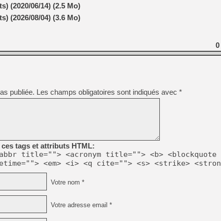
[GK] Déjà des dégraissage
s) (2020/06/14) (2.5 Mo)
s) (2026/08/04) (3.6 Mo)
[Mo5] Brickboy cherche à r
[GK] Minecraft et ses « Gra
[GK] Beast of Reincarnation
0
[GK] Ubisoft : fin de parti
[GK] Mémoire cash - Metroid
[GK] Dan Houser (GTA) défe
[GK] Comment EA Sports FC
[GK] Crimson Moon : un Dark
[GK] Isle of Reveries : le j
as publiée.
Les champs obligatoires sont indiqués avec
*
[GK] Moonlighter 2 : The En
[GK] Capcom relance Monste
[Mo5] Deux inédits du Virtu
[GK] Le beat'em up The Walk
ces tags et attributs HTML:
[LTF] Eté 2026 - Séquence 
abbr title=""> <acronym title=""> <b> <blockquote 
etime=""> <em> <i> <q cite=""> <s> <strike> <stron
Votre nom *
Votre adresse email *