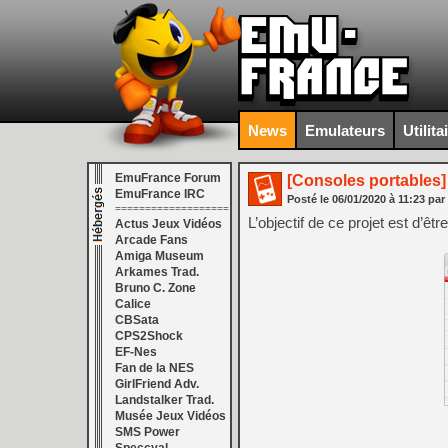
News
Emulateurs
Utilita
EmuFrance Forum
[Consoles portables]
EmuFrance IRC
Posté le
06/01/2020
à
11:23
par
===================
L’objectif de ce projet est d’ê
Actus Jeux Vidéos
Arcade Fans
Amiga Museum
Arkames Trad.
Bruno C. Zone
Calice
CBSata
CPS2Shock
EF-Nes
Fan de la NES
GirlFriend Adv.
Landstalker Trad.
Musée Jeux Vidéos
SMS Power