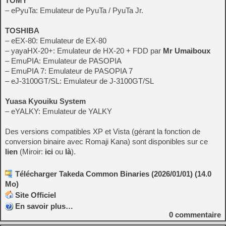
TOMY
– ePyuTa: Emulateur de PyuTa / PyuTa Jr.
TOSHIBA
– eEX-80: Emulateur de EX-80
– yayaHX-20+: Emulateur de HX-20 + FDD par
Mr Umaiboux
– EmuPIA: Emulateur de PASOPIA
– EmuPIA 7: Emulateur de PASOPIA 7
– eJ-3100GT/SL: Emulateur de J-3100GT/SL
Yuasa Kyouiku System
– eYALKY: Emulateur de YALKY
Des versions compatibles XP et Vista (gérant la fonction de
conversion binaire avec Romaji Kana) sont disponibles sur ce
lien
(Miroir:
ici
ou
là
).
Télécharger Takeda Common Binaries (2026/01/01) (14.0
Mo)
Site Officiel
En savoir plus…
0
commentaire