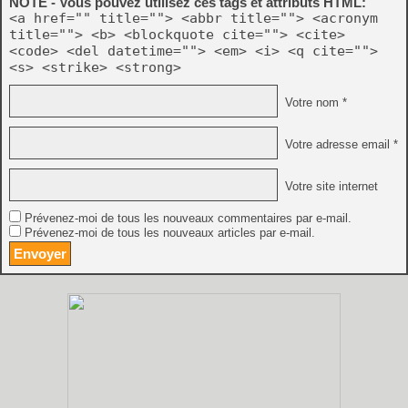
NOTE - Vous pouvez utilisez ces tags et attributs HTML:
<a href="" title=""> <abbr title=""> <acronym
title=""> <b> <blockquote cite=""> <cite>
<code> <del datetime=""> <em> <i> <q cite="">
<s> <strike> <strong>
Votre nom *
Votre adresse email *
Votre site internet
Prévenez-moi de tous les nouveaux commentaires par e-mail.
Prévenez-moi de tous les nouveaux articles par e-mail.