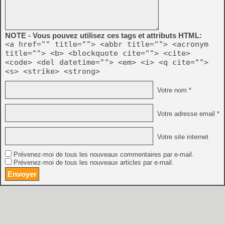
NOTE - Vous pouvez utilisez ces tags et attributs HTML:
<a href="" title=""> <abbr title=""> <acronym
title=""> <b> <blockquote cite=""> <cite>
<code> <del datetime=""> <em> <i> <q cite="">
<s> <strike> <strong>
Votre nom *
Votre adresse email *
Votre site internet
Prévenez-moi de tous les nouveaux commentaires par e-mail.
Prévenez-moi de tous les nouveaux articles par e-mail.