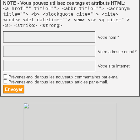
NOTE - Vous pouvez utilisez ces tags et attributs HTML:
<a href="" title=""> <abbr title=""> <acronym
title=""> <b> <blockquote cite=""> <cite>
<code> <del datetime=""> <em> <i> <q cite="">
<s> <strike> <strong>
Votre nom *
Votre adresse email *
Votre site internet
Prévenez-moi de tous les nouveaux commentaires par e-mail.
Prévenez-moi de tous les nouveaux articles par e-mail.