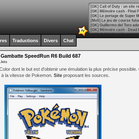
[GK] Le portage de Super M
[Mo5] Le jeu de course fut
[GK] Guillermo del Toro ado
[LTF] Eté 2026 - Séquence 
ires
Traductions
Divers
Chat
[GK] Mistfall Hunter : déjà 
[GK] Wo Long 2 évolue avec
[GK] Crossfire : un TPS à 100
Gambatte SpeedRun R6 Build 687
[LS] [PS5] Premiers signes 
 Jets
 dont le but est d’obtenir une émulation la plus précise possible. 
 à la vitesse de Pokemon.
Site
proposant les sources.
[Mo5] DOOM arrive en cart
[GK] Bethesda fête les 30 
[GK] Roblox : l'action en B
[GK] Agenda - GeForce NOW
[GK] Devolver Digital en a 
[LS] [PS5] ps5-y2jb-autolo