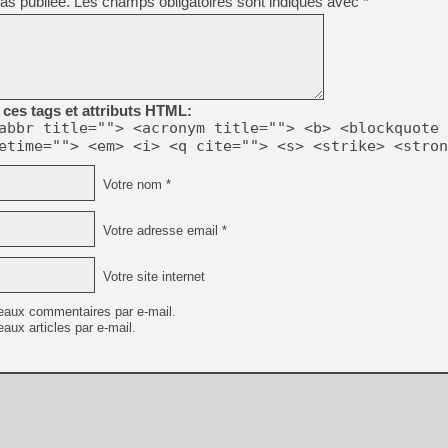
as publiée.
Les champs obligatoires sont indiqués avec
*
ces tags et attributs HTML:
abbr title=""> <acronym title=""> <b> <blockquote 
etime=""> <em> <i> <q cite=""> <s> <strike> <stron
Votre nom *
Votre adresse email *
Votre site internet
eaux commentaires par e-mail.
aux articles par e-mail.