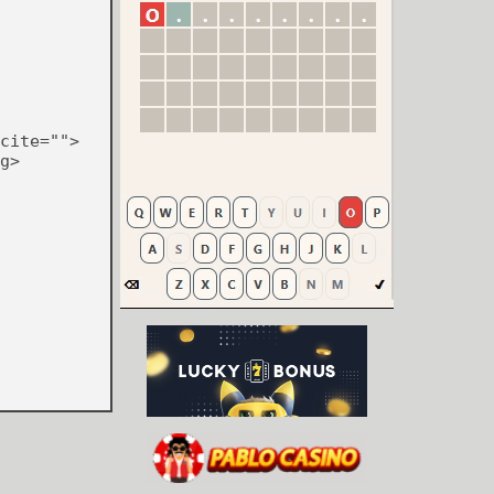
cite="">
g>