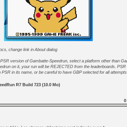
[GK] Pourquoi Marvel Tokon 
[GK] Test : Restory : Chill
[GK] GTA 6 : Rockstar Games
[GK] Hot Wheels Infinite Rus
[GK] Mémoire cash - Secret 
[GK] Résultats Nintendo : 
[GK] Déjà des dégraissage
[Mo5] Brickboy cherche à r
[GK] Minecraft et ses « Gra
ocs, change link in About dialog
[GK] Beast of Reincarnation
[GK] Ubisoft : fin de parti
n-PSR version of Gambatte-Speedrun, select a platform other than 
[GK] Mémoire cash - Metroid
[GK] Dan Houser (GTA) défe
edrun on it, your run will be REJECTED from the leaderboards. PSR
[GK] Comment EA Sports FC
 PSR in its name, or be careful to have GBP selected for all attempts
[GK] Crimson Moon : un Dark
[GK] Isle of Reveries : le j
[GK] Moonlighter 2 : The En
eedRun R7 Build 723 (10.0 Mo)
0