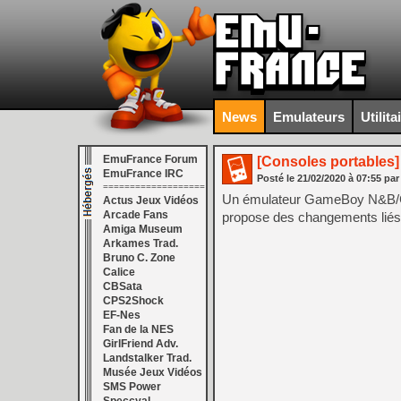
News
Emulateurs
Utilita
EmuFrance Forum
[Consoles portables]
EmuFrance IRC
Posté le
21/02/2020
à
07:55
par
===================
Un émulateur GameBoy N&B/Color
Actus Jeux Vidéos
Arcade Fans
propose des changements liés
Amiga Museum
Arkames Trad.
Bruno C. Zone
Calice
CBSata
CPS2Shock
EF-Nes
Fan de la NES
GirlFriend Adv.
Landstalker Trad.
Musée Jeux Vidéos
SMS Power