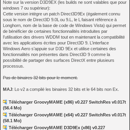
Note sur la version D3D9EX (les builds ne sont valables que pour
windows 7 ou supérieur):
Cette version intègre un patch Direct3D9Ex (également connu
sous le nom de Direct3D 9.0L ou 9.L, le L faisant référence à
Longhorn, nom de la base de code de Windows Vista) qui permet
de bénéficier de certaines fonctionnalités introduites par
l’utilisation des drivers WDDM tout en maintenant la compatibilité
avec les applications écrites pour Direct3D 9. L’interface
Windows Aero s’appuie sur D3D 9Ex et utilise certaines des
fonctionnalités non présentes dans Direct3D 9 comme la
possibilité de partager des surfaces DirectX entre plusieurs
processus.
Pas de binaires 32 bits pour le moment.
MAJ
: Lo v2 a compilé les binaires 32 bits et le 64 bits non Ex.
Télécharger GroovyMAME (x86) v0.227 SwitchRes v0.017t
(56.4 Mo)
Télécharger GroovyMAME (x64) v0.227 SwitchRes v0.017t
(58.1 Mo)
Télécharger GroovyMAME D3D9Ex (x86) v0.227