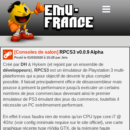
[Consoles de salon]
RPCS3 v0.0.9 Alpha
Posté le
01/03/2020
à
15:28
par Jets
Créé par
DH
& Hykem (et rejoint par un ensemble de
développeurs
),
RPCS3
est un émulateur de Playstation 3 multi-
plateformes qui a pour objectif de devenir le plus complet
possible. Il faisait principalement office de désassembleur mais
pousse à présent la performance jusqu’à exécuter un certains
nombres de jeux commerciaux devenant ainsi le premier
émulateur de PS3 émulant des jeux du commerce, toutefois il
nécessite un PC extrêmement performant.
En effet il vous faudra rien de moins qu’un CPU type core i7 @
4Ghz (voir config minimale requise sur le site officiel), une carte
graphique récente type nVidia GTX, de la mémoire haute