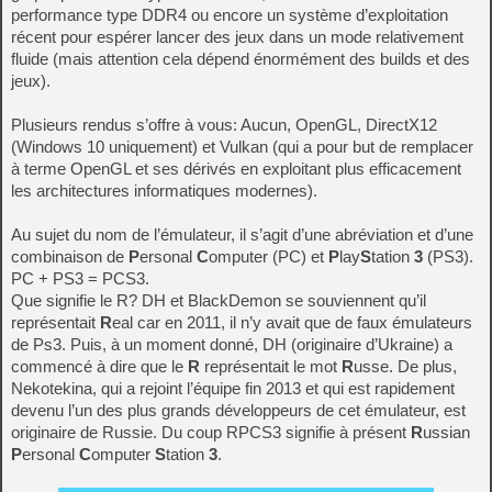
performance type DDR4 ou encore un système d’exploitation
récent pour espérer lancer des jeux dans un mode relativement
fluide (mais attention cela dépend énormément des builds et des
jeux).
Plusieurs rendus s’offre à vous: Aucun, OpenGL, DirectX12
(Windows 10 uniquement) et Vulkan (qui a pour but de remplacer
à terme OpenGL et ses dérivés en exploitant plus efficacement
les architectures informatiques modernes).
Au sujet du nom de l’émulateur, il s’agit d’une abréviation et d’une
combinaison de
P
ersonal
C
omputer (PC) et
P
lay
S
tation
3
(PS3).
PC + PS3 = PCS3.
Que signifie le R? DH et BlackDemon se souviennent qu’il
représentait
R
eal car en 2011, il n’y avait que de faux émulateurs
de Ps3. Puis, à un moment donné, DH (originaire d’Ukraine) a
commencé à dire que le
R
représentait le mot
R
usse. De plus,
Nekotekina, qui a rejoint l’équipe fin 2013 et qui est rapidement
devenu l’un des plus grands développeurs de cet émulateur, est
originaire de Russie. Du coup RPCS3 signifie à présent
R
ussian
P
ersonal
C
omputer
S
tation
3
.