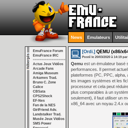
News
Emulateurs
Utilita
EmuFrance Forum
[Ordi.]
QEMU (x86/x64
EmuFrance IRC
Posté le
20/03/2020
à
14:19
par
===================
Qemu
est un émulateur basé su
Actus Jeux Vidéos
Arcade Fans
performances. Il permet actue
Amiga Museum
plateformes (PC, PPC, alpha, 
Arkames Trad.
les images systèmes et les fi
Bruno C. Zone
processeur et cela peut réduir
Calice
CBSata
plus comparables à un système
CPS2Shock
seulement), il faut utiliser un
EF-Nes
x86_64 avec un noyau 2.4.x ou
Fan de la NES
GirlFriend Adv.
Landstalker Trad.
Musée Jeux Vidéos
SMS Power