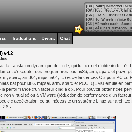
[GK] Pourquoi Marvel Tokon 
[GK] Test : Restory : Chill
[GK] GTA 6 : Rockstar Games
[GK] Hot Wheels Infinite Rus
[GK] Mémoire cash - Secret 
[GK] Résultats Nintendo : 
[GK] Déjà des dégraissage
ires
Traductions
Divers
Chat
[Mo5] Brickboy cherche à r
[GK] Minecraft et ses « Gra
) v4.2
 Jets
[GK] Beast of Reincarnation
[GK] Ubisoft : fin de parti
r la translation dynamique de code, qui lui permet d’obtenir de très
[GK] Mémoire cash - Metroid
llement d’exécuter des programmes pour ix86, arm, sparc et powerpc
[GK] Dan Houser (GTA) défe
arm, sparc, amd64, mips, ia64, …) et de lancer des OS pour PC ou 
[GK] Comment EA Sports FC
[GK] Crimson Moon : un Dark
chiers bat pour i386, mipsel, arm, sparc et PCC. QEMU émule en pe
[GK] Isle of Reveries : le j
e la performance d’un facteur cinq à dix. Pour pouvoir obtenir des pe
[GK] Moonlighter 2 : The En
 non virtualisé ou à VMware (réduction de performance d’un facteur
[GK] Capcom relance Monste
 module d’accélération, ce qui nécessite un système Linux sur architec
 2.6.x.
[Mo5] Deux inédits du Virtu
[GK] Le beat'em up The Walk
[GK] Endless Legend 2 : enf