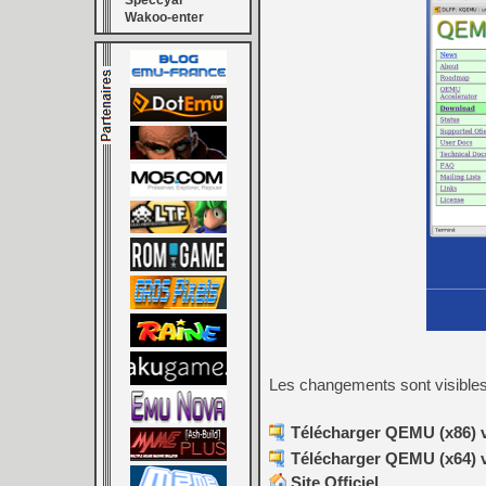
Speccyal
Wakoo-enter
Les changements sont visible
Télécharger QEMU (x86) v
Télécharger QEMU (x64) 
Site Officiel