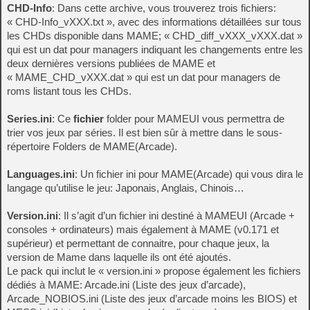
CHD-Info
: Dans cette archive, vous trouverez trois fichiers:
« CHD-Info_vXXX.txt », avec des informations détaillées sur tous
les CHDs disponible dans MAME; « CHD_diff_vXXX_vXXX.dat »
qui est un dat pour managers indiquant les changements entre les
deux dernières versions publiées de MAME et
« MAME_CHD_vXXX.dat » qui est un dat pour managers de
roms listant tous les CHDs.
Series.ini
: Ce
fichier
folder pour MAMEUI vous permettra de
trier vos jeux par séries. Il est bien sûr à mettre dans le sous-
répertoire Folders de MAME(Arcade).
Languages.ini
: Un fichier ini pour MAME(Arcade) qui vous dira le
langage qu’utilise le jeu: Japonais, Anglais, Chinois…
Version.ini
: Il s’agit d’un fichier ini destiné à MAMEUI (Arcade +
consoles + ordinateurs) mais également à MAME (v0.171 et
supérieur) et permettant de connaitre, pour chaque jeux, la
version de Mame dans laquelle ils ont été ajoutés.
Le pack qui inclut le « version.ini » propose également les fichiers
dédiés à MAME: Arcade.ini (Liste des jeux d’arcade),
Arcade_NOBIOS.ini (Liste des jeux d’arcade moins les BIOS) et