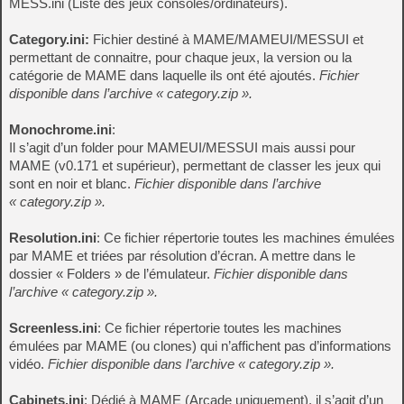
MESS.ini (Liste des jeux consoles/ordinateurs).
Category.ini:
Fichier destiné à MAME/MAMEUI/MESSUI et
permettant de connaitre, pour chaque jeux, la version ou la
catégorie de MAME dans laquelle ils ont été ajoutés.
Fichier
disponible dans l’archive « category.zip ».
Monochrome.ini
:
Il s’agit d’un folder pour MAMEUI/MESSUI mais aussi pour
MAME (v0.171 et supérieur), permettant de classer les jeux qui
sont en noir et blanc.
Fichier disponible dans l’archive
« category.zip ».
Resolution.ini
: Ce fichier répertorie toutes les machines émulées
par MAME et triées par résolution d’écran. A mettre dans le
dossier « Folders » de l’émulateur.
Fichier disponible dans
l’archive « category.zip ».
Screenless.ini
: Ce fichier répertorie toutes les machines
émulées par MAME (ou clones) qui n’affichent pas d’informations
vidéo.
Fichier disponible dans l’archive « category.zip ».
Cabinets.ini
: Dédié à MAME (Arcade uniquement), il s’agit d’un