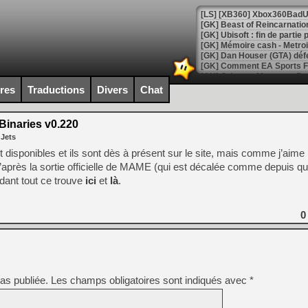
[GK] Beast of Reincarnation
[GK] Ubisoft : fin de parti
[GK] Mémoire cash - Metroid
[GK] Dan Houser (GTA) défe
[GK] Comment EA Sports FC
[GK] Crimson Moon : un Dark
[GK] Isle of Reveries : le j
ires
Traductions
Divers
Chat
[GK] Moonlighter 2 : The En
[GK] Capcom relance Monste
inaries v0.220
 Jets
 disponibles et ils sont dès à présent sur le site, mais comme j’aime 
[Mo5] Deux inédits du Virtu
u’après la sortie officielle de MAME (qui est décalée comme depuis q
[GK] Le beat'em up The Walk
dant tout ce trouve
ici
et
là
.
[GK] Endless Legend 2 : enf
0
[LS] [PS5] Le WebKit Userl
[GK] Oubliez Crazy Taxi, S
as publiée.
Les champs obligatoires sont indiqués avec
*
[LS] [Switch] NSZ 5.0.0 es