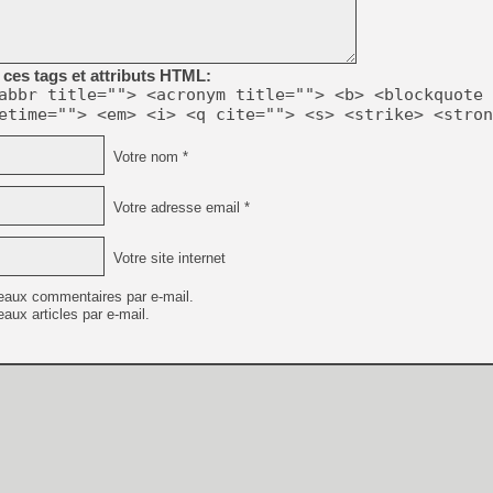
[GK] No More Room in Hell 2
[GK] Un chatbot Atelier Ryz
ces tags et attributs HTML:
[GK] Mémoire cash - Splatte
[GK] Nvidia : le prix des 
abbr title=""> <acronym title=""> <b> <blockquote 
[GK] Suikoden Star Leap : 
etime=""> <em> <i> <q cite=""> <s> <strike> <stron
[Mo5] La mini borne d’arc
Votre nom *
[GK] Atari renoue avec les 
[GK] Le studio de FIFA Worl
[GK] La PlayStation 1 en L
Votre adresse email *
[GK] Dawn of War 4 : les Né
[GK] CloverPit : l'héritier
[GK] Stellar Blade : Blood R
Votre site internet
[GK] Palworld Online est a
eaux commentaires par e-mail.
[GK] Wuchang 2 : le souls-l
aux articles par e-mail.
[GK] Minecraft et ses « Gra