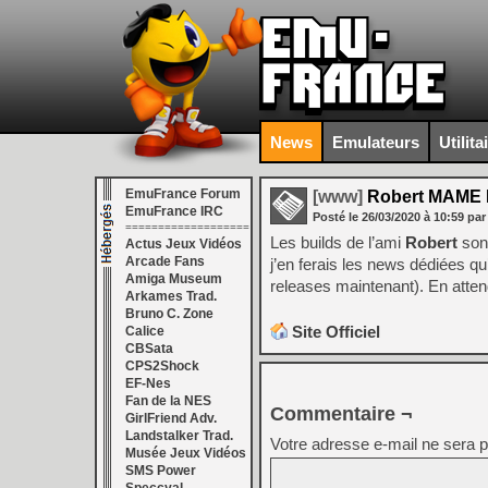
News
Emulateurs
Utilita
EmuFrance Forum
[www]
Robert MAME B
EmuFrance IRC
Posté le
26/03/2020
à
10:59
par
===================
Les builds de l’ami
Robert
sont
Actus Jeux Vidéos
Arcade Fans
j’en ferais les news dédiées q
Amiga Museum
releases maintenant). En atten
Arkames Trad.
Bruno C. Zone
Site Officiel
Calice
CBSata
CPS2Shock
EF-Nes
Fan de la NES
Commentaire ¬
GirlFriend Adv.
Landstalker Trad.
Votre adresse e-mail ne sera p
Musée Jeux Vidéos
SMS Power