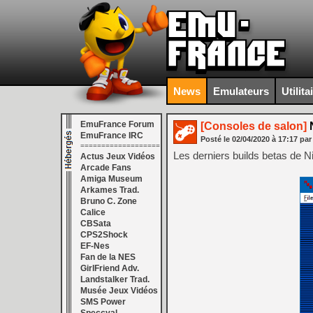
News
Emulateurs
Utilita
EmuFrance Forum
[Consoles de salon]
N
EmuFrance IRC
Posté le
02/04/2020
à
17:17
par
===================
Les derniers builds betas de N
Actus Jeux Vidéos
Arcade Fans
Amiga Museum
Arkames Trad.
Bruno C. Zone
Calice
CBSata
CPS2Shock
EF-Nes
Fan de la NES
GirlFriend Adv.
Landstalker Trad.
Musée Jeux Vidéos
SMS Power