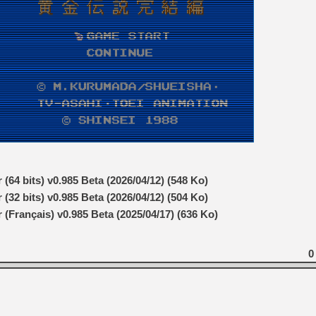
[Mo5] DOOM arrive en cart
[GK] Bethesda fête les 30 
[GK] Roblox : l'action en B
[GK] Agenda - GeForce NOW
[GK] Devolver Digital en a 
[LS] [PS5] ps5-y2jb-autolo
[GK] Pourquoi Marvel Tokon 
[GK] Test : Restory : Chill
[GK] GTA 6 : Rockstar Games
[GK] Hot Wheels Infinite Rus
(64 bits) v0.985 Beta (2026/04/12) (548 Ko)
[GK] Mémoire cash - Secret 
[GK] Résultats Nintendo : 
(32 bits) v0.985 Beta (2026/04/12) (504 Ko)
 (Français) v0.985 Beta (2025/04/17) (636 Ko)
[GK] Dans ce jeu de platefo
0