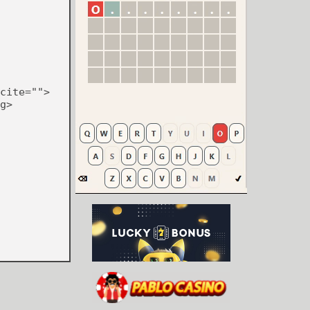
cite="">
g>