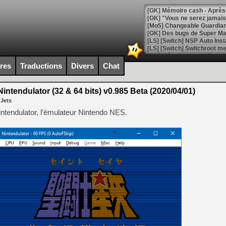
[GK] Mémoire cash - Après 
[GK] "Vous ne serez jamais
[Mo5] Changeable Guardian 
[GK] Des bugs de Super Mar
[LS] [Switch] NSP Auto Inst
ires
Traductions
Divers
Chat
[GK] La saga horrifique Am
intendulator (32 & 64 bits) v0.985 Beta (2020/04/01)
 Jets
intendulator, l’émulateur Nintendo NES.
[GK] Le portage de Super M
[Mo5] Le jeu de course fut
[GK] Guillermo del Toro ado
[LTF] Eté 2026 - Séquence 
[GK] Mistfall Hunter : déjà 
[GK] Wo Long 2 évolue avec
[GK] Crossfire : un TPS à 100
[LS] [PS5] Premiers signes 