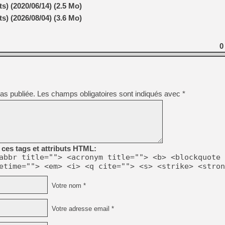
[GK] Pourquoi Marvel Tokon 
s) (2020/06/14) (2.5 Mo)
[GK] Test : Restory : Chill
s) (2026/08/04) (3.6 Mo)
[GK] GTA 6 : Rockstar Games
[GK] Hot Wheels Infinite Rus
[GK] Mémoire cash - Secret 
[GK] Résultats Nintendo : 
0
[GK] Déjà des dégraissage
[Mo5] Brickboy cherche à r
[GK] Minecraft et ses « Gra
as publiée.
Les champs obligatoires sont indiqués avec
*
[GK] Beast of Reincarnation
[GK] Ubisoft : fin de parti
[GK] Mémoire cash - Metroid
[GK] Dan Houser (GTA) défe
[GK] Comment EA Sports FC
[GK] Crimson Moon : un Dark
[GK] Isle of Reveries : le j
[GK] Moonlighter 2 : The En
ces tags et attributs HTML:
abbr title=""> <acronym title=""> <b> <blockquote 
etime=""> <em> <i> <q cite=""> <s> <strike> <stron
Votre nom *
Votre adresse email *