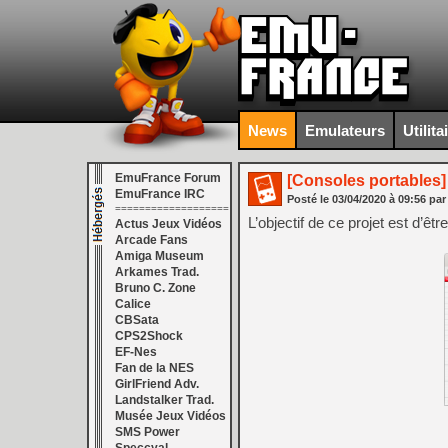
News
Emulateurs
Utilita
EmuFrance Forum
[Consoles portables]
EmuFrance IRC
Posté le
03/04/2020
à
09:56
par
===================
L’objectif de ce projet est d’ê
Actus Jeux Vidéos
Arcade Fans
Amiga Museum
Arkames Trad.
Bruno C. Zone
Calice
CBSata
CPS2Shock
EF-Nes
Fan de la NES
GirlFriend Adv.
Landstalker Trad.
Musée Jeux Vidéos
SMS Power