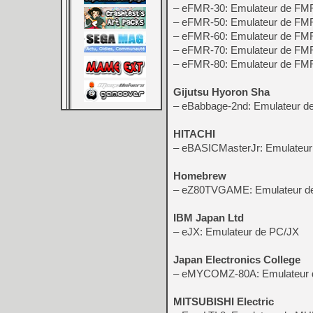
– eFMR-30: Emulateur de FM
– eFMR-50: Emulateur de FM
– eFMR-60: Emulateur de FM
– eFMR-70: Emulateur de FM
– eFMR-80: Emulateur de FM
Gijutsu Hyoron Sha
– eBabbage-2nd: Emulateur d
HITACHI
– eBASICMasterJr: Emulateur
Homebrew
– eZ80TVGAME: Emulateur 
IBM Japan Ltd
– eJX: Emulateur de PC/JX
Japan Electronics College
– eMYCOMZ-80A: Emulateu
MITSUBISHI Electric