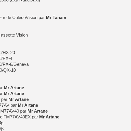
r de ColecoVision par
Mr Tanam
assette Vision
0/HX-20
0/PX-4
80/PX-8/Geneva
10/QX-10
ar
Mr Artane
ar
Mr Artane
 par
Mr Artane
77AV par
Mr Artane
 FM77AV40 par
Mr Artane
de FM77AV40EX par
Mr Artane
6p
6β