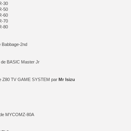
R-30
R-50
R-60
R-70
R-80
e Babbage-2nd
 de BASIC Master Jr
de Z80 TV GAME SYSTEM par
Mr Isizu
r de MYCOMZ-80A