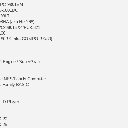
e PC-9801VM
PC-9801DO
-98LT
98HA (aka HetY98)
 PC-9801BX4/PC-9821
100
K-80BS (aka COMPO BS/80)
C Engine / SuperGrafx
r de NES/Family Computer
e Family BASIC
 LD Player
C-20
C-25