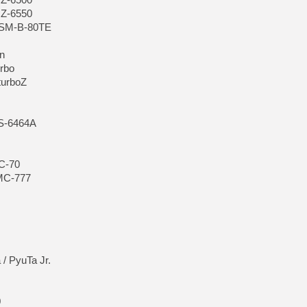
MZ-6550
 SM-B-80TE
in
urbo
turboZ
YS-6464A
C-70
MC-777
/ PyuTa Jr.
0