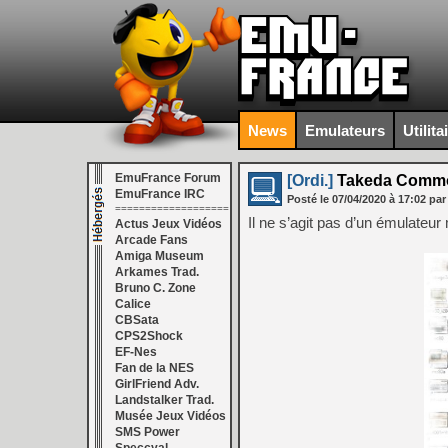
News
Emulateurs
Utilita
EmuFrance Forum
[Ordi.]
Takeda Common
EmuFrance IRC
Posté le
07/04/2020
à
17:02
par
===================
Il ne s’agit pas d’un émulateu
Actus Jeux Vidéos
Arcade Fans
Amiga Museum
Arkames Trad.
Bruno C. Zone
Calice
CBSata
CPS2Shock
EF-Nes
Fan de la NES
GirlFriend Adv.
Landstalker Trad.
Musée Jeux Vidéos
SMS Power