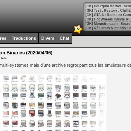
[GK] Pourquoi Marvel Tokon 
[GK] Test : Restory : Chill
[GK] GTA 6 : Rockstar Games
[GK] Hot Wheels Infinite Rus
[GK] Mémoire cash - Secret 
[GK] Résultats Nintendo : 
[GK] Déjà des dégraissage
ires
Traductions
Divers
Chat
[Mo5] Brickboy cherche à r
[GK] Minecraft et ses « Gra
 Binaries (2020/04/06)
 Jets
[GK] Beast of Reincarnation
[GK] Ubisoft : fin de parti
r multi-systèmes mais d’une archive regroupant tous les émulateurs d
[GK] Mémoire cash - Metroid
[GK] Dan Houser (GTA) défe
[GK] Comment EA Sports FC
[GK] Crimson Moon : un Dark
[GK] Isle of Reveries : le j
[GK] Moonlighter 2 : The En
[GK] Capcom relance Monste
[Mo5] Deux inédits du Virtu
[GK] Le beat'em up The Walk
[GK] Endless Legend 2 : enf