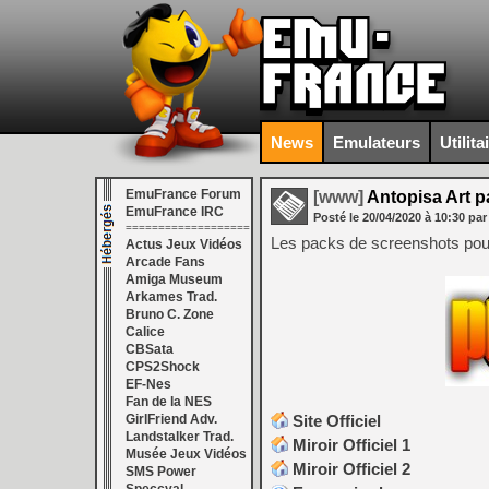
News
Emulateurs
Utilita
EmuFrance Forum
[www]
Antopisa Art p
EmuFrance IRC
Posté le
20/04/2020
à
10:30
par
===================
Les packs de screenshots pou
Actus Jeux Vidéos
Arcade Fans
Amiga Museum
Arkames Trad.
Bruno C. Zone
Calice
CBSata
CPS2Shock
EF-Nes
Fan de la NES
GirlFriend Adv.
Site Officiel
Landstalker Trad.
Miroir Officiel 1
Musée Jeux Vidéos
Miroir Officiel 2
SMS Power