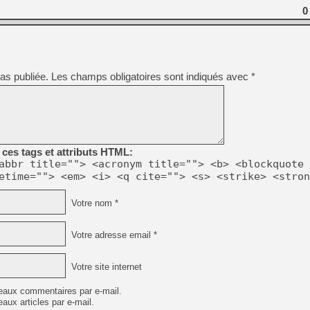
0
[Mo5] Deux inédits du Virtu
[GK] Le beat'em up The Walk
[GK] Endless Legend 2 : enf
as publiée.
Les champs obligatoires sont indiqués avec
*
[LS] [PS5] Le WebKit Userl
ces tags et attributs HTML:
[GK] Oubliez Crazy Taxi, S
abbr title=""> <acronym title=""> <b> <blockquote 
[LS] [Switch] NSZ 5.0.0 es
etime=""> <em> <i> <q cite=""> <s> <strike> <stron
[GK] No More Room in Hell 2
Votre nom *
Votre adresse email *
Votre site internet
eaux commentaires par e-mail.
aux articles par e-mail.