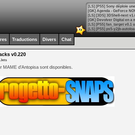
[GK] Agenda - GeForce NOW
[GK] Devolver Digital en a 
[LS] [PS5] ps5-y2jb-autolo
[GK] Pourquoi Marvel Tokon 
ires
Traductions
Divers
Chat
[GK] Test : Restory : Chill
[GK] GTA 6 : Rockstar Games
[GK] Hot Wheels Infinite Rus
acks v0.220
[GK] Mémoire cash - Secret 
 Jets
[GK] Résultats Nintendo : 
r MAME d’Antopisa sont disponibles.
[GK] Déjà des dégraissage
[Mo5] Brickboy cherche à r
[GK] Minecraft et ses « Gra
[GK] Beast of Reincarnation
[GK] Ubisoft : fin de parti
[GK] Mémoire cash - Metroid
[GK] Dan Houser (GTA) défe
[GK] Comment EA Sports FC
[GK] Crimson Moon : un Dark
[GK] Isle of Reveries : le j
[GK] Moonlighter 2 : The En
[GK] Capcom relance Monste