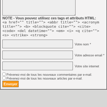
NOTE - Vous pouvez utilisez ces tags et attributs HTML:
<a href="" title=""> <abbr title=""> <acronym
title=""> <b> <blockquote cite=""> <cite>
<code> <del datetime=""> <em> <i> <q cite="">
<s> <strike> <strong>
Votre nom *
Votre adresse email *
Votre site internet
Prévenez-moi de tous les nouveaux commentaires par e-mail.
Prévenez-moi de tous les nouveaux articles par e-mail.