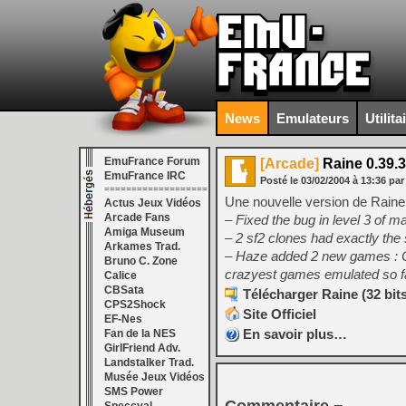
News
Emulateurs
Utilita
EmuFrance Forum
[Arcade]
Raine 0.39.3
EmuFrance IRC
Posté le
03/02/2004
à
13:36
pa
===================
Une nouvelle version de Raine 
Actus Jeux Vidéos
Arcade Fans
– Fixed the bug in level 3 of m
Amiga Museum
– 2 sf2 clones had exactly the
Arkames Trad.
– Haze added 2 new games : Co
Bruno C. Zone
crazyest games emulated so fa
Calice
CBSata
Télécharger Raine (32 bits)
CPS2Shock
Site Officiel
EF-Nes
En savoir plus…
Fan de la NES
GirlFriend Adv.
Landstalker Trad.
Musée Jeux Vidéos
SMS Power