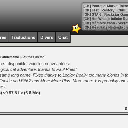
[GK] Pourquoi Marvel Tokon 
[GK] Test : Restory : Chill
[GK] GTA 6 : Rockstar Games
[GK] Hot Wheels Infinite Rus
[GK] Mémoire cash - Secret 
[GK] Résultats Nintendo : 
[GK] Déjà des dégraissage
ires
Traductions
Divers
Chat
[Mo5] Brickboy cherche à r
[GK] Minecraft et ses « Gra
r Fandemame
| Source :
un fan
[GK] Beast of Reincarnation
[GK] Ubisoft : fin de parti
est disponible, voici les nouveautées:
[GK] Mémoire cash - Metroid
agical cat adventure, thanks to Paul Priest
[GK] Dan Houser (GTA) défe
 same long name. Fixed thanks to Logiqx (really too many clones in thi
[GK] Comment EA Sports FC
[GK] Crimson Moon : un Dark
okie and Bibi 2 and More More Plus. More more + is probably one o
[GK] Isle of Reveries : le j
r !
[GK] Moonlighter 2 : The En
[GK] Capcom relance Monste
 v0.97.5 fix (6.6 Mo)
0
[Mo5] Deux inédits du Virtu
[GK] Le beat'em up The Walk
[GK] Endless Legend 2 : enf