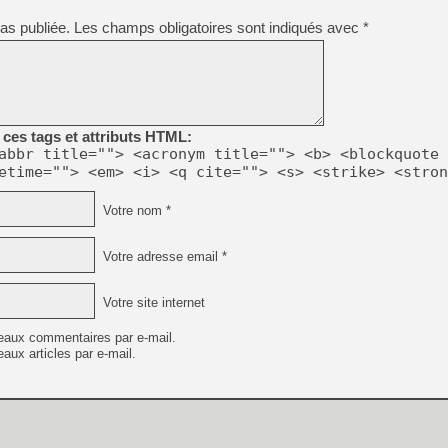
as publiée.
Les champs obligatoires sont indiqués avec
*
[LS] [PS5] Le WebKit Userl
[GK] Oubliez Crazy Taxi, S
ces tags et attributs HTML:
[LS] [Switch] NSZ 5.0.0 es
abbr title=""> <acronym title=""> <b> <blockquote 
etime=""> <em> <i> <q cite=""> <s> <strike> <stron
[GK] No More Room in Hell 2
[GK] Un chatbot Atelier Ryz
Votre nom *
[GK] Mémoire cash - Splatte
[GK] Nvidia : le prix des 
Votre adresse email *
[GK] Suikoden Star Leap : 
[Mo5] La mini borne d’arc
Votre site internet
eaux commentaires par e-mail.
aux articles par e-mail.