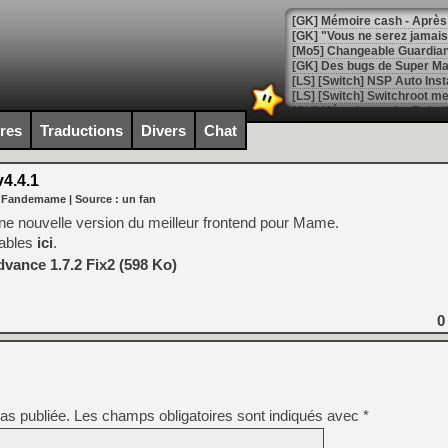
[GK] Mémoire cash - Après 
[GK] "Vous ne serez jamais
[Mo5] Changeable Guardian 
[GK] Des bugs de Super Mar
[LS] [Switch] NSP Auto Inst
ires
Traductions
Divers
Chat
[GK] La saga horrifique Am
4.4.1
r Fandemame
| Source :
un fan
une nouvelle version du meilleur frontend pour Mame.
tables
ici
.
[GK] Le portage de Super M
[Mo5] Le jeu de course fut
vance 1.7.2 Fix2 (598 Ko)
[GK] Guillermo del Toro ado
[LTF] Eté 2026 - Séquence 
0
[GK] Mistfall Hunter : déjà 
[GK] Wo Long 2 évolue avec
[GK] Crossfire : un TPS à 100
[LS] [PS5] Premiers signes 
as publiée.
Les champs obligatoires sont indiqués avec
*