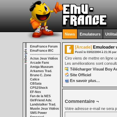
News
Emulateurs
Utilita
EmuFrance Forum
[Arcade]
Emuloader v
EmuFrance IRC
Posté le
03/02/2004
à
21:35
pa
===================
Ciro viens de mettre en ligne 
Actus Jeux Vidéos
Arcade Fans
Les améliorations sont consul
Amiga Museum
Télécharger Visual Boy Ad
Arkames Trad.
Site Officiel
Bruno C. Zone
Calice
En savoir plus…
CBSata
CPS2Shock
EF-Nes
Fan de la NES
GirlFriend Adv.
Commentaire ¬
Landstalker Trad.
Votre adresse e-mail ne sera p
Musée Jeux Vidéos
SMS Power