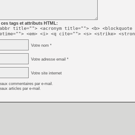
[Mo5] DOOM arrive en cart
[GK] Bethesda fête les 30 
[GK] Roblox : l'action en B
ces tags et attributs HTML:
abbr title=""> <acronym title=""> <b> <blockquote 
etime=""> <em> <i> <q cite=""> <s> <strike> <stron
[GK] Agenda - GeForce NOW
[GK] Devolver Digital en a 
Votre nom *
[LS] [PS5] ps5-y2jb-autolo
Votre adresse email *
[GK] Pourquoi Marvel Tokon 
[GK] Test : Restory : Chill
[GK] GTA 6 : Rockstar Games
Votre site internet
[GK] Hot Wheels Infinite Rus
[GK] Mémoire cash - Secret 
eaux commentaires par e-mail.
[GK] Résultats Nintendo : 
aux articles par e-mail.
[GK] Dans ce jeu de platefo