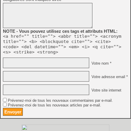
NOTE - Vous pouvez utilisez ces tags et attributs HTML:
<a href="" title=""> <abbr title=""> <acronym
title=""> <b> <blockquote cite=""> <cite>
<code> <del datetime=""> <em> <i> <q cite="">
<s> <strike> <strong>
Votre nom *
Votre adresse email *
Votre site internet
Prévenez-moi de tous les nouveaux commentaires par e-mail.
Prévenez-moi de tous les nouveaux articles par e-mail.