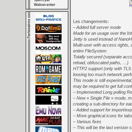
Speccyal
Wakoo-enter
Les changements:
– Added full server mode
Made for an usage over the Int
Jetty is used instead of Nan
Multi-user with access rights,
entire FileSystem
Totally secured (separate acco
reload, obfuscated paths, …)
HTTP2 support (only with TLS 
loosing too much network per
This mode is still experimental,
may be required to get full con
– Implemented Long polling Re
– New « Single File » mode, m
creating a sub-directory for 
– Added support for import/expo
– More graphical icons for tab
– Various fixes
– This will be the last version 