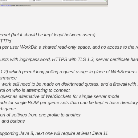
[Mo5] Deux inédits du Virtu
[GK] Le beat'em up The Walk
[GK] Endless Legend 2 : enf
ernet (but it should be kept legal between users)
oHTTPd
 a per user WorkDir, a shared read-only space, and no access to the re
[LS] [PS5] Le WebKit Userl
unts with login/password, HTTPS with TLS 1.3, server certificate han
[GK] Oubliez Crazy Taxi, S
1.2) which permit long polling request usage in place of WebSockets 
[LS] [Switch] NSZ 5.0.0 es
formance
 work still need to be made on disk/thread quotas, and a firewall with IP
trol on who is attempting to connect
[GK] No More Room in Hell 2
quest as alternative of WebSockets for simple server mode
ade for single ROM per game sets than can be kept in base directory
each game…
rt of settings from one profile to another
s and buttons
supporting Java 8, next one will require at least Java 11