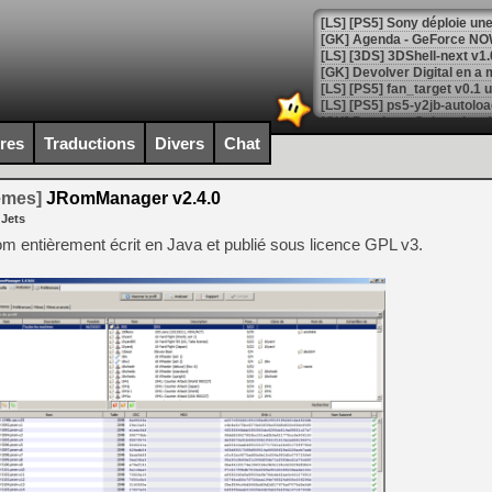
[GK] Agenda - GeForce NOW
[GK] Devolver Digital en a 
[LS] [PS5] ps5-y2jb-autolo
[GK] Pourquoi Marvel Tokon 
ires
Traductions
Divers
Chat
[GK] Test : Restory : Chill
[GK] GTA 6 : Rockstar Games
[GK] Hot Wheels Infinite Rus
temes]
JRomManager v2.4.0
[GK] Mémoire cash - Secret 
 Jets
[GK] Résultats Nintendo : 
Rom entièrement écrit en Java et publié sous licence GPL v3.
[GK] Déjà des dégraissage
[Mo5] Brickboy cherche à r
[GK] Minecraft et ses « Gra
[GK] Beast of Reincarnation
[GK] Ubisoft : fin de parti
[GK] Mémoire cash - Metroid
[GK] Dan Houser (GTA) défe
[GK] Comment EA Sports FC
[GK] Crimson Moon : un Dark
[GK] Isle of Reveries : le j
[GK] Moonlighter 2 : The En
[GK] Capcom relance Monste