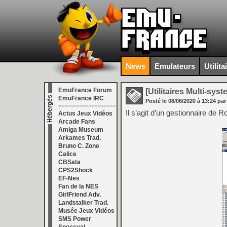
News
Emulateurs
Utilita
EmuFrance Forum
[Utilitaires Multi-sys
EmuFrance IRC
Posté le
08/06/2020
à
13:24
par
===================
Il s’agit d’un gestionnaire de 
Actus Jeux Vidéos
Arcade Fans
Amiga Museum
Arkames Trad.
Bruno C. Zone
Calice
CBSata
CPS2Shock
EF-Nes
Fan de la NES
GirlFriend Adv.
Landstalker Trad.
Musée Jeux Vidéos
SMS Power